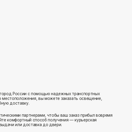
с помощью надежных транспортных
ия, вы можете заказать освещение,
нерами, чтобы ваш заказ прибыл вовремя
 способ получения — курьерская
тавка до двери.
ляем заказы транспортными компаниями.
амовывоз или отправка в пункт выдачи.
редаем в службу доставки в день оформления.