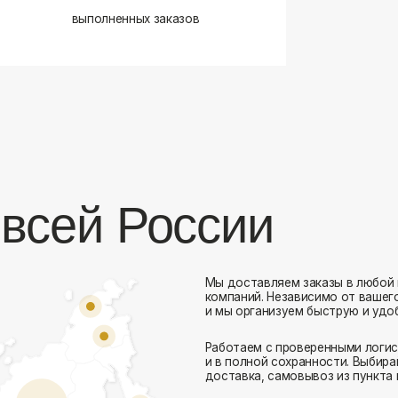
сей России
Мы доставляем заказы в любой город России 
компаний. Независимо от вашего местоположен
и мы организуем быструю и удобную доставку.
Работаем с проверенными логистическими парт
Комфорт Румс на карте Москвы — Яндекс Карты
и в полной сохранности. Выбирайте комфортный
доставка, самовывоз из пункта выдачи или дос
Доставка в любой город России
— отправ
Гибкие условия
— курьерская доставка, с
Оперативная отправка
— 95% заказов пе
Стать дистрибьютором