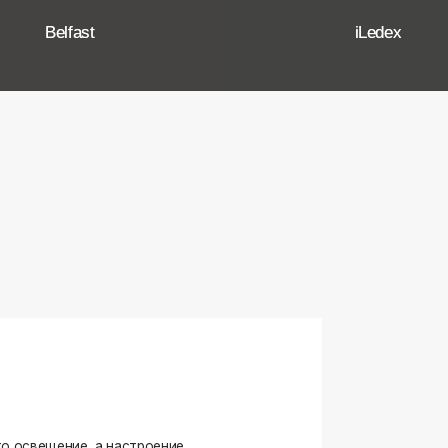
ение, а настроение,
ько качественные, стильные
странство.
угие осветительные приборы,
и. Мы тщательно отбираем
елями, чтобы вы могли быть
оформляете ли вы гостиную,
я любого интерьера.