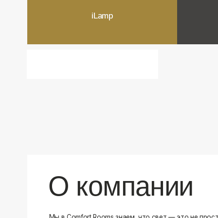
О компании
Мы в Comfort Rooms знаем, что свет — это не просто освещ
атмосфера и стиль вашего дома. Поэтому мы отбираем тол
и функциональные светильники, которые преображают про
Наш ассортимент включает люстры, бра, светильники и др
подобранные с учетом современных трендов и надежност
продукцию и работаем только с проверенными производит
уверены в качестве каждой покупки. Независимо от того, 
спальню или рабочее пространство, у нас есть решения дл