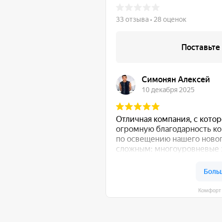
Комфорт Румс на карте Моск
общению!
:
Либо свяжитесь с нами любым удобным для