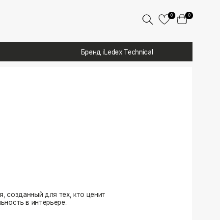
0
0
Бренд iLedex Technical
 тех, кто ценит
ере.