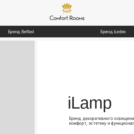
д Belfast
Бренд iLedex
iLamp
Бренд декоративного освещения, созданный для
комфорт, эстетику и функциональность в интерь
Посмотреть каталог