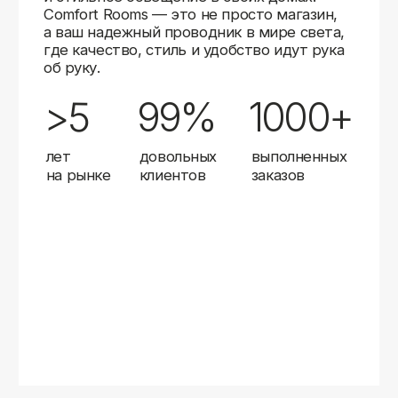
Карты
Мы доставляем заказы в любой город России
с помощью надежных транспортных компаний.
Независимо от вашего местоположения,
вы можете заказать освещение, и мы организуем
быструю и удобную доставку.
Работаем с проверенными логистическими
партнерами, чтобы ваш заказ прибыл вовремя
и в полной сохранности. Выбирайте комфортный
способ получения — курьерская доставка,
самовывоз из пункта выдачи или доставка
до двери.
Доставка в любой город России
—
отправляем заказы транспортными
компаниями.
Гибкие условия
— курьерская доставка,
самовывоз или отправка в пункт выдачи.
Оперативная отправка
— 95% заказов
передаем в службу доставки в день
оформления.
Стать дистрибьютором