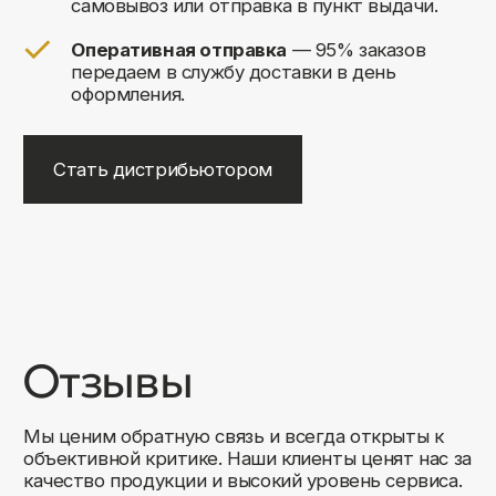
+7
Соглашаюсь на обработку своих
персональных данных
Отправить
Либо свяжитесь с нами любым
удобным для вас способом:
8 (495) 120-30-90
sales@comfortrooms.ru