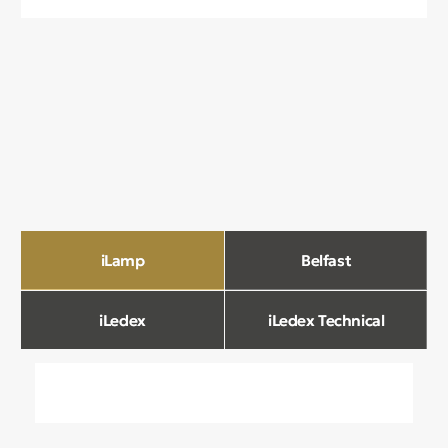
О компании
Мы в Comfort Rooms знаем, что свет —
это не просто освещение, а настроение,
атмосфера и стиль вашего дома. Поэтому
мы отбираем только качественные,
стильные и функциональные светильники,
которые преображают пространство.
Наш ассортимент включает люстры, бра,
светильники и другие осветительные
приборы, подобранные с учетом
современных трендов и надежности.
Мы тщательно отбираем продукцию
и работаем только с проверенными
производителями, чтобы вы могли быть