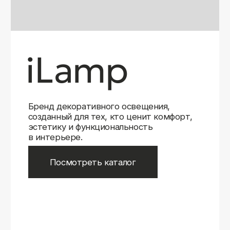
Бренд декоративного освещения,
созданный для тех, кто ценит комфорт,
эстетику и функциональность
в интерьере.
Посмотреть каталог
iLamp
iLamp
Belfast
Belfast
iLedex
iLedex
iLedex Technical
iLedex Technical