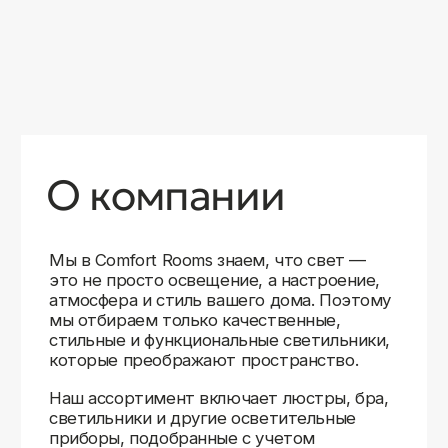
уверены в качестве каждой покупки.
Независимо от того, оформляете ли
вы гостиную, спальню или рабочее
пространство, у нас есть решения для
любого интерьера.
Помимо широкого выбора, мы заботимся
о вашем удобстве. Благодаря оперативной
доставке, понятному сайту и экспертной
поддержке вы можете легко подобрать
нужное освещение, не тратя время
на долгие поиски. Если у вас возникли
вопросы, наши специалисты всегда готовы
помочь с выбором и ответить на все
технические нюансы.
Мы гордимся тем, что уже помогли
тысячам клиентов создать уютное
и стильное освещение в своих домах.
Comfort Rooms — это не просто магазин,
а ваш надежный проводник в мире света,
где качество, стиль и удобство идут рука
об руку.
>5
99%
1000+
лет
довольных
выполненных
на рынке
клиентов
заказов