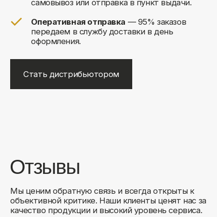
+7
Соглашаюсь на обработку своих
персональных данных
Отправить
Либо свяжитесь с нами любым
удобным для вас способом:
8 (495) 120-30-90
sales@comfortrooms.ru