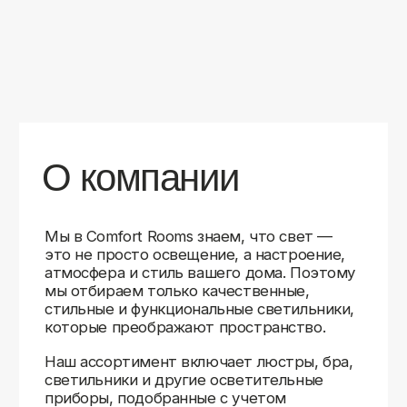
уверены в качестве каждой покупки.
Независимо от того, оформляете ли
вы гостиную, спальню или рабочее
пространство, у нас есть решения для
любого интерьера.
Помимо широкого выбора, мы заботимся
о вашем удобстве. Благодаря оперативной
доставке, понятному сайту и экспертной
поддержке вы можете легко подобрать
нужное освещение, не тратя время
на долгие поиски. Если у вас возникли
вопросы, наши специалисты всегда готовы
помочь с выбором и ответить на все
технические нюансы.
Мы гордимся тем, что уже помогли
тысячам клиентов создать уютное
и стильное освещение в своих домах.
Comfort Rooms — это не просто магазин,
а ваш надежный проводник в мире света,
где качество, стиль и удобство идут рука
об руку.
>5
99%
1000+
лет
довольных
выполненных
на рынке
клиентов
заказов