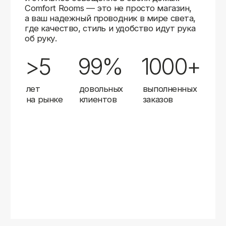
Карты
Мы доставляем заказы в любой город России
с помощью надежных транспортных компаний.
Независимо от вашего местоположения,
вы можете заказать освещение, и мы организуем
быструю и удобную доставку.
Работаем с проверенными логистическими
партнерами, чтобы ваш заказ прибыл вовремя
и в полной сохранности. Выбирайте комфортный
способ получения — курьерская доставка,
самовывоз из пункта выдачи или доставка
до двери.
Доставка в любой город России
—
отправляем заказы транспортными
компаниями.
Гибкие условия
— курьерская доставка,
самовывоз или отправка в пункт выдачи.
Оперативная отправка
— 95% заказов
передаем в службу доставки в день
оформления.
Стать дистрибьютором