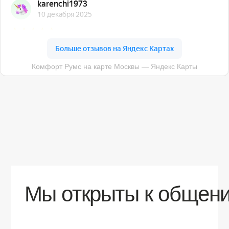
О компании
Доставка
Контакты
Контакты
sales@comfortrooms.ru
8 (495) 120-30-90
117 342, город Москва, ул. Бутлерова 17,
БЦ NEO GEO, 4-й этаж, офис 4056
Политика конфиденциальности
Разработка сайта
© 2026 Все права защищены