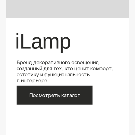
Бренд декоративного освещения,
созданный для тех, кто ценит комфорт,
эстетику и функциональность
в интерьере.
Посмотреть каталог
iLamp
iLamp
Belfast
Belfast
iLedex
iLedex
iLedex Technical
iLedex Technical