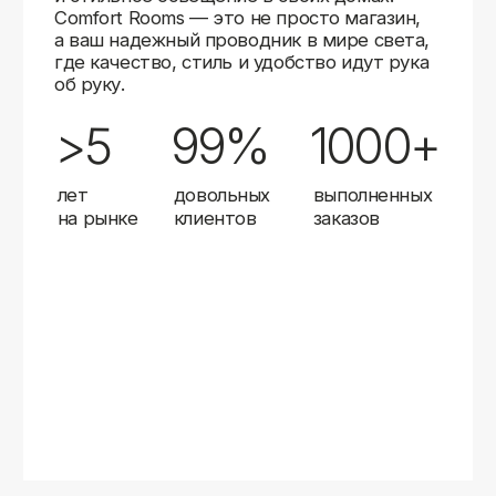
Карты
Мы доставляем заказы в любой город России
с помощью надежных транспортных компаний.
Независимо от вашего местоположения,
вы можете заказать освещение, и мы организуем
быструю и удобную доставку.
Работаем с проверенными логистическими
партнерами, чтобы ваш заказ прибыл вовремя
и в полной сохранности. Выбирайте комфортный
способ получения — курьерская доставка,
самовывоз из пункта выдачи или доставка
до двери.
Доставка в любой город России
—
отправляем заказы транспортными
компаниями.
Гибкие условия
— курьерская доставка,
самовывоз или отправка в пункт выдачи.
Оперативная отправка
— 95% заказов
передаем в службу доставки в день
оформления.
Стать дистрибьютором