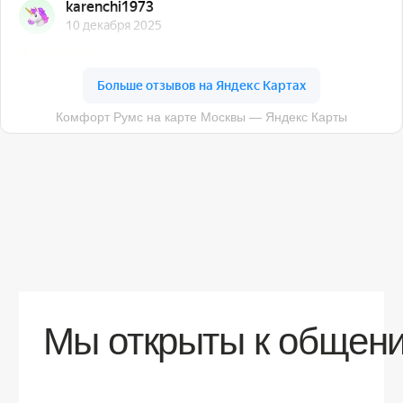
О компании
Доставка
Контакты
Контакты
sales@comfortrooms.ru
8 (495) 120-30-90
117 342, город Москва, ул. Бутлерова 17,
БЦ NEO GEO, 4-й этаж, офис 4056
Политика конфиденциальности
Разработка сайта
© 2026 Все права защищены