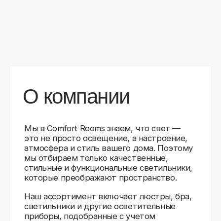
уверены в качестве каждой покупки.
Независимо от того, оформляете ли
вы гостиную, спальню или рабочее
пространство, у нас есть решения для
любого интерьера.
Помимо широкого выбора, мы заботимся
о вашем удобстве. Благодаря оперативной
доставке, понятному сайту и экспертной
поддержке вы можете легко подобрать
нужное освещение, не тратя время
на долгие поиски. Если у вас возникли
вопросы, наши специалисты всегда готовы
помочь с выбором и ответить на все
технические нюансы.
Мы гордимся тем, что уже помогли
тысячам клиентов создать уютное
и стильное освещение в своих домах.
Comfort Rooms — это не просто магазин,
а ваш надежный проводник в мире света,
где качество, стиль и удобство идут рука
об руку.
>5
99%
1000+
лет
довольных
выполненных
на рынке
клиентов
заказов