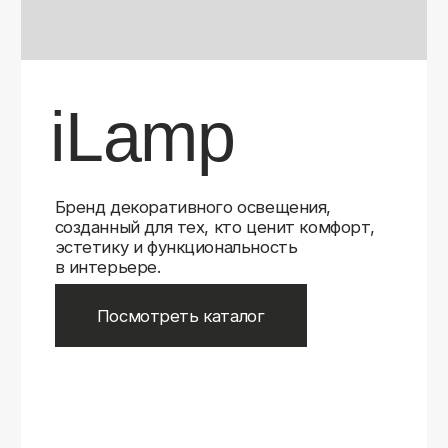
Бренд декоративного освещения,
созданный для тех, кто ценит комфорт,
эстетику и функциональность
в интерьере.
Посмотреть каталог
iLamp
iLamp
Belfast
Belfast
iLedex
iLedex
iLedex Technical
iLedex Technical