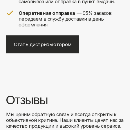
+7
Соглашаюсь на обработку своих
персональных данных
Отправить
Либо свяжитесь с нами любым
удобным для вас способом:
8 (495) 120-30-90
sales@comfortrooms.ru