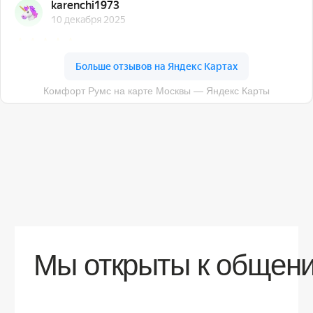
О компании
Доставка
Контакты
Контакты
sales@comfortrooms.ru
8 (495) 120-30-90
117 342, город Москва, ул. Бутлерова 17,
БЦ NEO GEO, 4-й этаж, офис 4056
Политика конфиденциальности
Разработка сайта
© 2026 Все права защищены