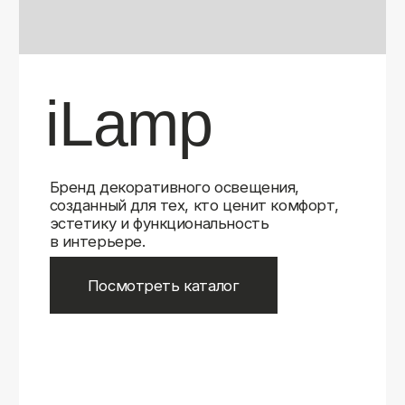
Бренд декоративного освещения,
созданный для тех, кто ценит комфорт,
эстетику и функциональность
в интерьере.
Посмотреть каталог
iLamp
iLamp
Belfast
Belfast
iLedex
iLedex
iLedex Technical
iLedex Technical