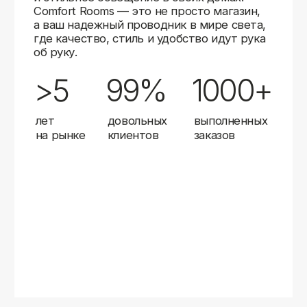
Карты
Мы доставляем заказы в любой город России
с помощью надежных транспортных компаний.
Независимо от вашего местоположения,
вы можете заказать освещение, и мы организуем
быструю и удобную доставку.
Работаем с проверенными логистическими
партнерами, чтобы ваш заказ прибыл вовремя
и в полной сохранности. Выбирайте комфортный
способ получения — курьерская доставка,
самовывоз из пункта выдачи или доставка
до двери.
Доставка в любой город России
—
отправляем заказы транспортными
компаниями.
Гибкие условия
— курьерская доставка,
самовывоз или отправка в пункт выдачи.
Оперативная отправка
— 95% заказов
передаем в службу доставки в день
оформления.
Стать дистрибьютором