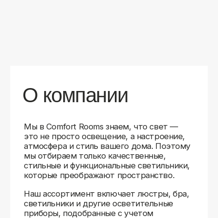
уверены в качестве каждой покупки.
Независимо от того, оформляете ли
вы гостиную, спальню или рабочее
пространство, у нас есть решения для
любого интерьера.
Помимо широкого выбора, мы заботимся
о вашем удобстве. Благодаря оперативной
доставке, понятному сайту и экспертной
поддержке вы можете легко подобрать
нужное освещение, не тратя время
на долгие поиски. Если у вас возникли
вопросы, наши специалисты всегда готовы
помочь с выбором и ответить на все
технические нюансы.
Мы гордимся тем, что уже помогли
тысячам клиентов создать уютное
и стильное освещение в своих домах.
Comfort Rooms — это не просто магазин,
а ваш надежный проводник в мире света,
где качество, стиль и удобство идут рука
об руку.
>5
99%
1000+
лет
довольных
выполненных
на рынке
клиентов
заказов