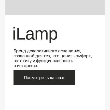
Бренд декоративного освещения,
созданный для тех, кто ценит комфорт,
эстетику и функциональность
в интерьере.
Посмотреть каталог
iLamp
iLamp
Belfast
Belfast
iLedex
iLedex
iLedex Technical
iLedex Technical