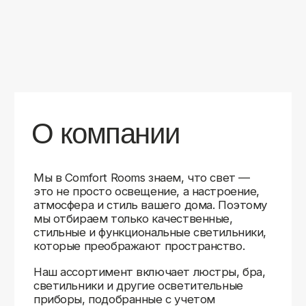
уверены в качестве каждой покупки.
Независимо от того, оформляете ли
вы гостиную, спальню или рабочее
пространство, у нас есть решения для
любого интерьера.
Помимо широкого выбора, мы заботимся
о вашем удобстве. Благодаря оперативной
доставке, понятному сайту и экспертной
поддержке вы можете легко подобрать
нужное освещение, не тратя время
на долгие поиски. Если у вас возникли
вопросы, наши специалисты всегда готовы
помочь с выбором и ответить на все
технические нюансы.
Мы гордимся тем, что уже помогли
тысячам клиентов создать уютное
и стильное освещение в своих домах.
Comfort Rooms — это не просто магазин,
а ваш надежный проводник в мире света,
где качество, стиль и удобство идут рука
об руку.
>5
99%
1000+
лет
довольных
выполненных
на рынке
клиентов
заказов