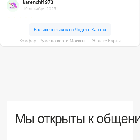
О компании
Доставка
Контакты
Контакты
sales@comfortrooms.ru
8 (495) 120-30-90
117 342, город Москва, ул. Бутлерова 17,
БЦ NEO GEO, 4-й этаж, офис 4056
Политика конфиденциальности
Разработка сайта
© 2026 Все права защищены