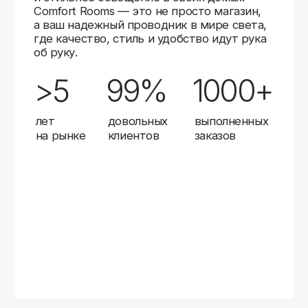
Карты
Мы доставляем заказы в любой город России
с помощью надежных транспортных компаний.
Независимо от вашего местоположения,
вы можете заказать освещение, и мы организуем
быструю и удобную доставку.
Работаем с проверенными логистическими
партнерами, чтобы ваш заказ прибыл вовремя
и в полной сохранности. Выбирайте комфортный
способ получения — курьерская доставка,
самовывоз из пункта выдачи или доставка
до двери.
Доставка в любой город России
—
отправляем заказы транспортными
компаниями.
Гибкие условия
— курьерская доставка,
самовывоз или отправка в пункт выдачи.
Оперативная отправка
— 95% заказов
передаем в службу доставки в день
оформления.
Стать дистрибьютором