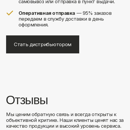
+7
Соглашаюсь на обработку своих
персональных данных
Отправить
Либо свяжитесь с нами любым
удобным для вас способом:
8 (495) 120-30-90
sales@comfortrooms.ru