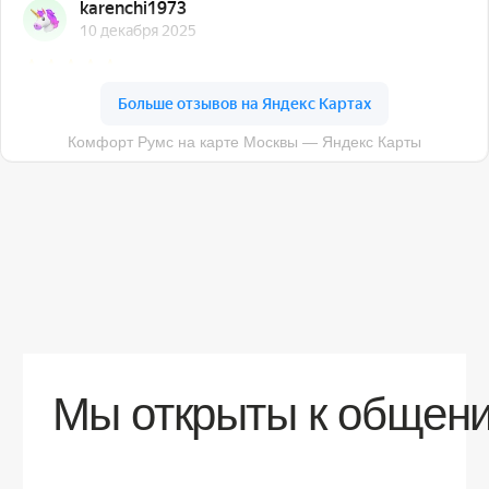
О компании
Доставка
Контакты
Контакты
sales@comfortrooms.ru
8 (495) 120-30-90
117 342, город Москва, ул. Бутлерова 17,
БЦ NEO GEO, 4-й этаж, офис 4056
Политика конфиденциальности
Разработка сайта
© 2026 Все права защищены