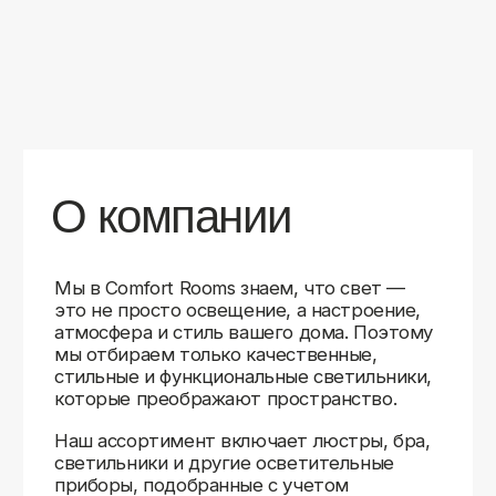
уверены в качестве каждой покупки.
Независимо от того, оформляете ли
вы гостиную, спальню или рабочее
пространство, у нас есть решения для
любого интерьера.
Помимо широкого выбора, мы заботимся
о вашем удобстве. Благодаря оперативной
доставке, понятному сайту и экспертной
поддержке вы можете легко подобрать
нужное освещение, не тратя время
на долгие поиски. Если у вас возникли
вопросы, наши специалисты всегда готовы
помочь с выбором и ответить на все
технические нюансы.
Мы гордимся тем, что уже помогли
тысячам клиентов создать уютное
и стильное освещение в своих домах.
Comfort Rooms — это не просто магазин,
а ваш надежный проводник в мире света,
где качество, стиль и удобство идут рука
об руку.
>5
99%
1000+
лет
довольных
выполненных
на рынке
клиентов
заказов