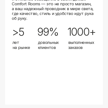
Карты
Мы доставляем заказы в любой город России
с помощью надежных транспортных компаний.
Независимо от вашего местоположения,
вы можете заказать освещение, и мы организуем
быструю и удобную доставку.
Работаем с проверенными логистическими
партнерами, чтобы ваш заказ прибыл вовремя
и в полной сохранности. Выбирайте комфортный
способ получения — курьерская доставка,
самовывоз из пункта выдачи или доставка
до двери.
Доставка в любой город России
—
отправляем заказы транспортными
компаниями.
Гибкие условия
— курьерская доставка,
самовывоз или отправка в пункт выдачи.
Оперативная отправка
— 95% заказов
передаем в службу доставки в день
оформления.
Стать дистрибьютором