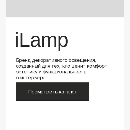
Бренд декоративного освещения,
созданный для тех, кто ценит комфорт,
эстетику и функциональность
в интерьере.
Посмотреть каталог
iLamp
iLamp
Belfast
Belfast
iLedex
iLedex
iLedex Technical
iLedex Technical