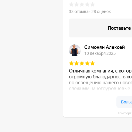
Комфорт Румс на карте Моск
 общению!
:
Либо свяжитесь с нами любым удобным для