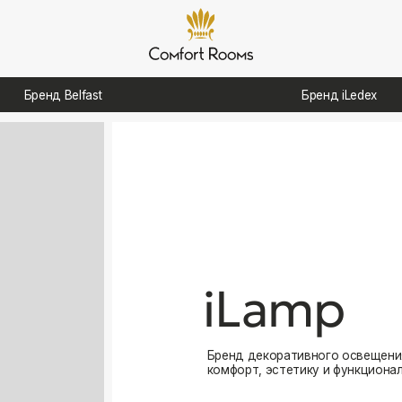
д Belfast
Бренд iLedex
iLamp
Бренд декоративного освещения, созданный для
комфорт, эстетику и функциональность в интерь
Посмотреть каталог