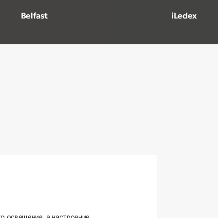
ение, а настроение,
ько качественные, стильные
странство.
угие осветительные приборы,
и. Мы тщательно отбираем
елями, чтобы вы могли быть
оформляете ли вы гостиную,
я любого интерьера.