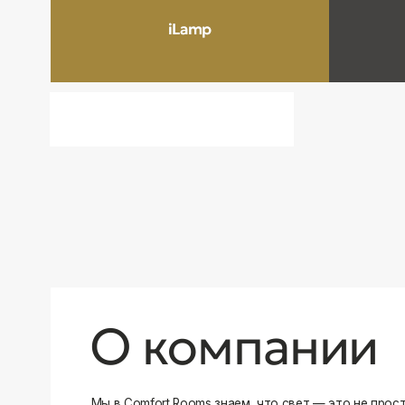
О компании
Мы в Comfort Rooms знаем, что свет — это не просто освещ
атмосфера и стиль вашего дома. Поэтому мы отбираем тол
и функциональные светильники, которые преображают про
Наш ассортимент включает люстры, бра, светильники и др
подобранные с учетом современных трендов и надежност
продукцию и работаем только с проверенными производит
уверены в качестве каждой покупки. Независимо от того, 
спальню или рабочее пространство, у нас есть решения дл