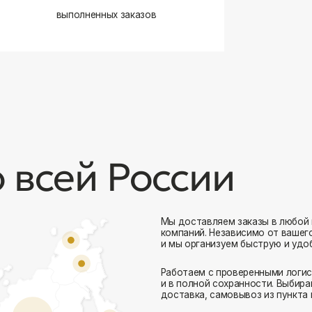
сей России
Мы доставляем заказы в любой город России 
компаний. Независимо от вашего местоположен
и мы организуем быструю и удобную доставку.
Работаем с проверенными логистическими парт
Комфорт Румс на карте Москвы — Яндекс Карты
и в полной сохранности. Выбирайте комфортный
доставка, самовывоз из пункта выдачи или дос
Доставка в любой город России
— отправ
Гибкие условия
— курьерская доставка, с
Оперативная отправка
— 95% заказов пе
Стать дистрибьютором