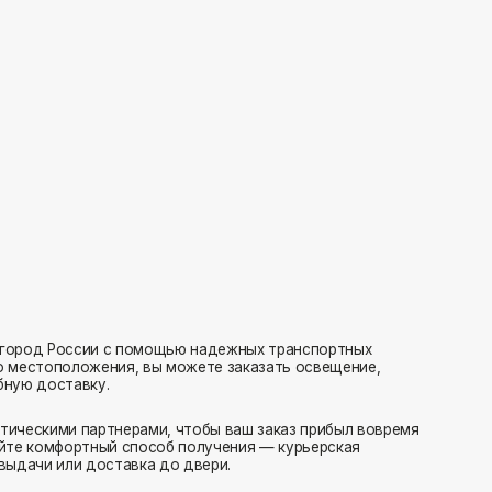
с помощью надежных транспортных
ия, вы можете заказать освещение,
нерами, чтобы ваш заказ прибыл вовремя
 способ получения — курьерская
тавка до двери.
ляем заказы транспортными компаниями.
амовывоз или отправка в пункт выдачи.
редаем в службу доставки в день оформления.