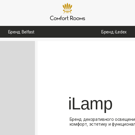
д Belfast
Бренд iLedex
iLamp
Бренд декоративного освещения, созданный для
комфорт, эстетику и функциональность в интерь
Посмотреть каталог