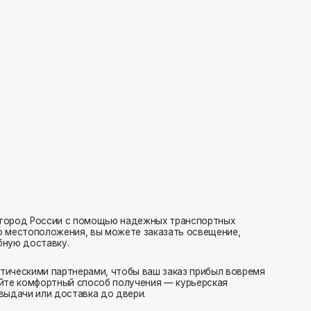
с помощью надежных транспортных
ия, вы можете заказать освещение,
нерами, чтобы ваш заказ прибыл вовремя
 способ получения — курьерская
тавка до двери.
ляем заказы транспортными компаниями.
амовывоз или отправка в пункт выдачи.
редаем в службу доставки в день оформления.