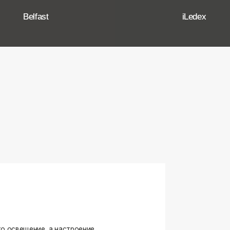
ение, а настроение,
ько качественные, стильные
странство.
угие осветительные приборы,
и. Мы тщательно отбираем
елями, чтобы вы могли быть
оформляете ли вы гостиную,
я любого интерьера.