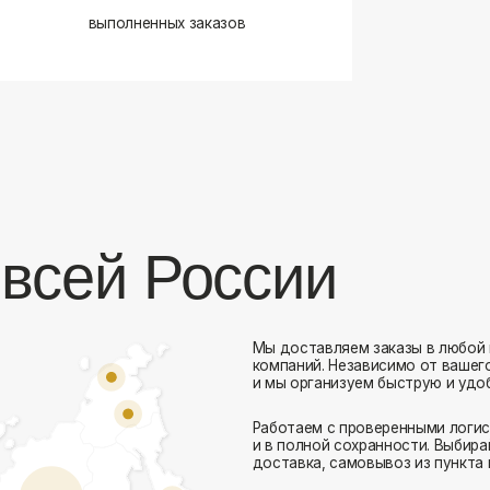
сей России
Мы доставляем заказы в любой город России 
компаний. Независимо от вашего местоположен
и мы организуем быструю и удобную доставку.
Работаем с проверенными логистическими парт
Комфорт Румс на карте Москвы — Яндекс Карты
и в полной сохранности. Выбирайте комфортный
доставка, самовывоз из пункта выдачи или дос
Доставка в любой город России
— отправ
Гибкие условия
— курьерская доставка, с
Оперативная отправка
— 95% заказов пе
Стать дистрибьютором