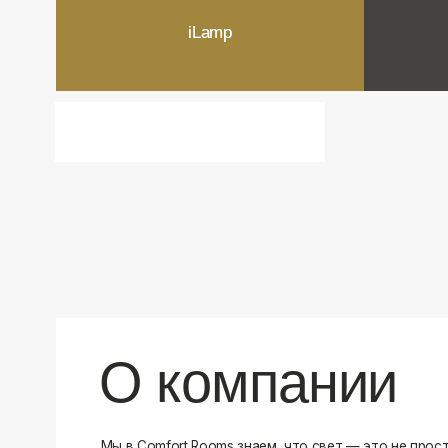
О компании
Мы в Comfort Rooms знаем, что свет — это не просто освещ
атмосфера и стиль вашего дома. Поэтому мы отбираем тол
и функциональные светильники, которые преображают про
Наш ассортимент включает люстры, бра, светильники и др
подобранные с учетом современных трендов и надежност
продукцию и работаем только с проверенными производит
уверены в качестве каждой покупки. Независимо от того, 
спальню или рабочее пространство, у нас есть решения дл