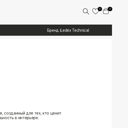
0
0
Бренд iLedex Technical
 тех, кто ценит
ере.