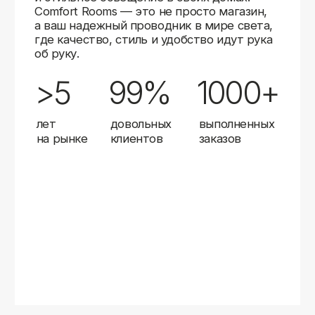
Карты
Мы доставляем заказы в любой город России
с помощью надежных транспортных компаний.
Независимо от вашего местоположения,
вы можете заказать освещение, и мы организуем
быструю и удобную доставку.
Работаем с проверенными логистическими
партнерами, чтобы ваш заказ прибыл вовремя
и в полной сохранности. Выбирайте комфортный
способ получения — курьерская доставка,
самовывоз из пункта выдачи или доставка
до двери.
Доставка в любой город России
—
отправляем заказы транспортными
компаниями.
Гибкие условия
— курьерская доставка,
самовывоз или отправка в пункт выдачи.
Оперативная отправка
— 95% заказов
передаем в службу доставки в день
оформления.
Стать дистрибьютором