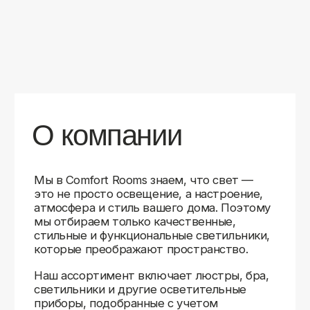
уверены в качестве каждой покупки.
Независимо от того, оформляете ли
вы гостиную, спальню или рабочее
пространство, у нас есть решения для
любого интерьера.
Помимо широкого выбора, мы заботимся
о вашем удобстве. Благодаря оперативной
доставке, понятному сайту и экспертной
поддержке вы можете легко подобрать
нужное освещение, не тратя время
на долгие поиски. Если у вас возникли
вопросы, наши специалисты всегда готовы
помочь с выбором и ответить на все
технические нюансы.
Мы гордимся тем, что уже помогли
тысячам клиентов создать уютное
и стильное освещение в своих домах.
Comfort Rooms — это не просто магазин,
а ваш надежный проводник в мире света,
где качество, стиль и удобство идут рука
об руку.
>5
99%
1000+
лет
довольных
выполненных
на рынке
клиентов
заказов