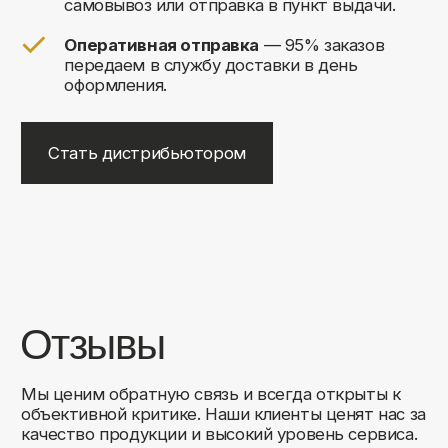
+7
Соглашаюсь на обработку своих
персональных данных
Отправить
Либо свяжитесь с нами любым
удобным для вас способом:
8 (495) 120-30-90
sales@comfortrooms.ru