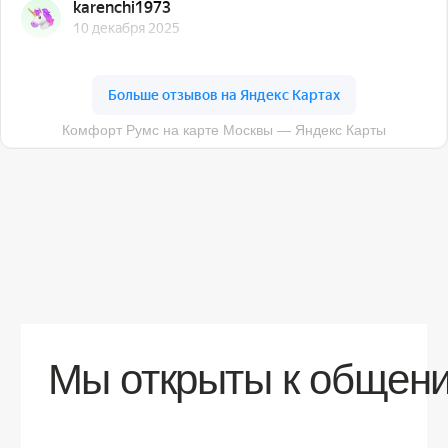
О компании
Доставка
Контакты
Контакты
sales@comfortrooms.ru
8 (495) 120-30-90
117 342, город Москва, ул. Бутлерова 17,
БЦ NEO GEO, 4-й этаж, офис 4056
Политика конфиденциальности
Разработка сайта
© 2026 Все права защищены