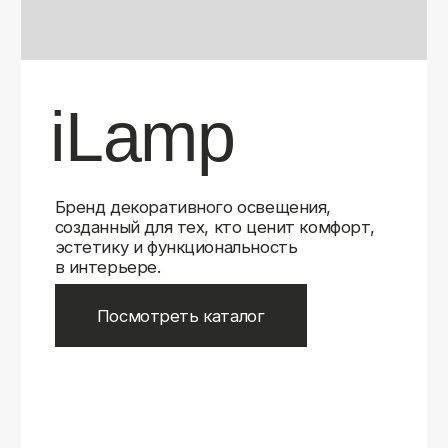
Бренд декоративного освещения,
созданный для тех, кто ценит комфорт,
эстетику и функциональность
в интерьере.
Посмотреть каталог
iLamp
iLamp
Belfast
Belfast
iLedex
iLedex
iLedex Technical
iLedex Technical