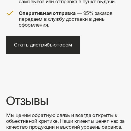
+7
Соглашаюсь на обработку своих
персональных данных
Отправить
Либо свяжитесь с нами любым
удобным для вас способом:
8 (495) 120-30-90
sales@comfortrooms.ru