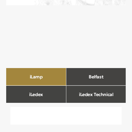
О компании
Мы в Comfort Rooms знаем, что свет —
это не просто освещение, а настроение,
атмосфера и стиль вашего дома. Поэтому
мы отбираем только качественные,
стильные и функциональные светильники,
которые преображают пространство.
Наш ассортимент включает люстры, бра,
светильники и другие осветительные
приборы, подобранные с учетом
современных трендов и надежности.
Мы тщательно отбираем продукцию
и работаем только с проверенными
производителями, чтобы вы могли быть