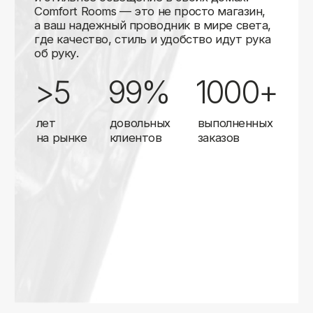
Карты
Мы доставляем заказы в любой город России
с помощью надежных транспортных компаний.
Независимо от вашего местоположения,
вы можете заказать освещение, и мы организуем
быструю и удобную доставку.
Работаем с проверенными логистическими
партнерами, чтобы ваш заказ прибыл вовремя
и в полной сохранности. Выбирайте комфортный
способ получения — курьерская доставка,
самовывоз из пункта выдачи или доставка
до двери.
Доставка в любой город России
—
отправляем заказы транспортными
компаниями.
Гибкие условия
— курьерская доставка,
самовывоз или отправка в пункт выдачи.
Оперативная отправка
— 95% заказов
передаем в службу доставки в день
оформления.
Стать дистрибьютором