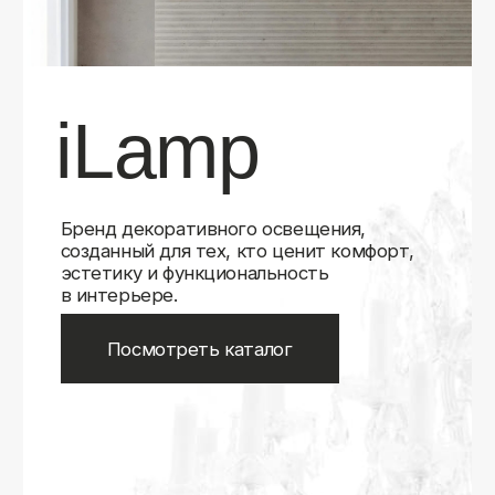
Бренд декоративного освещения,
созданный для тех, кто ценит комфорт,
эстетику и функциональность
в интерьере.
Посмотреть каталог
iLamp
iLamp
Belfast
Belfast
iLedex
iLedex
iLedex Technical
iLedex Technical