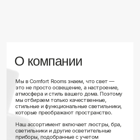
уверены в качестве каждой покупки.
Независимо от того, оформляете ли
вы гостиную, спальню или рабочее
пространство, у нас есть решения для
любого интерьера.
Помимо широкого выбора, мы заботимся
о вашем удобстве. Благодаря оперативной
доставке, понятному сайту и экспертной
поддержке вы можете легко подобрать
нужное освещение, не тратя время
на долгие поиски. Если у вас возникли
вопросы, наши специалисты всегда готовы
помочь с выбором и ответить на все
технические нюансы.
Мы гордимся тем, что уже помогли
тысячам клиентов создать уютное
и стильное освещение в своих домах.
Comfort Rooms — это не просто магазин,
а ваш надежный проводник в мире света,
где качество, стиль и удобство идут рука
об руку.
>5
99%
1000+
лет
довольных
выполненных
на рынке
клиентов
заказов