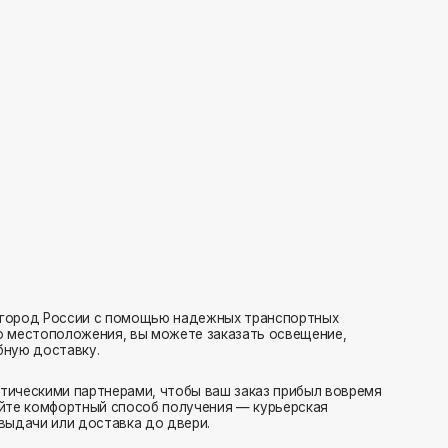
с помощью надежных транспортных
ия, вы можете заказать освещение,
нерами, чтобы ваш заказ прибыл вовремя
 способ получения — курьерская
тавка до двери.
ляем заказы транспортными компаниями.
амовывоз или отправка в пункт выдачи.
редаем в службу доставки в день оформления.