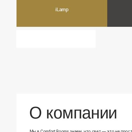
О компании
Мы в Comfort Rooms знаем, что свет — это не просто освещ
атмосфера и стиль вашего дома. Поэтому мы отбираем тол
и функциональные светильники, которые преображают про
Наш ассортимент включает люстры, бра, светильники и др
подобранные с учетом современных трендов и надежност
продукцию и работаем только с проверенными производит
уверены в качестве каждой покупки. Независимо от того, 
спальню или рабочее пространство, у нас есть решения дл