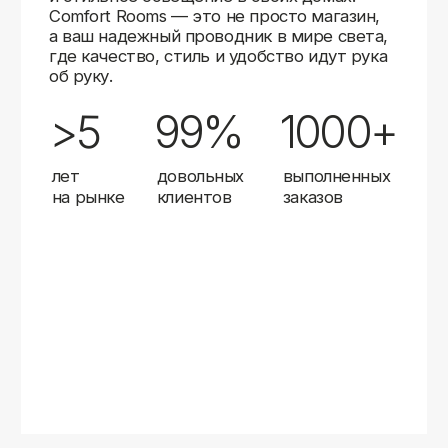
Карты
Мы доставляем заказы в любой город России
с помощью надежных транспортных компаний.
Независимо от вашего местоположения,
вы можете заказать освещение, и мы организуем
быструю и удобную доставку.
Работаем с проверенными логистическими
партнерами, чтобы ваш заказ прибыл вовремя
и в полной сохранности. Выбирайте комфортный
способ получения — курьерская доставка,
самовывоз из пункта выдачи или доставка
до двери.
Доставка в любой город России
—
отправляем заказы транспортными
компаниями.
Гибкие условия
— курьерская доставка,
самовывоз или отправка в пункт выдачи.
Оперативная отправка
— 95% заказов
передаем в службу доставки в день
оформления.
Стать дистрибьютором