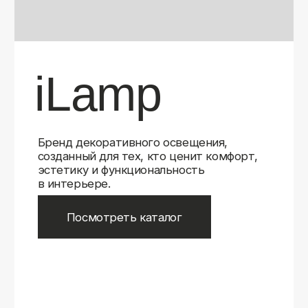
Бренд декоративного освещения,
созданный для тех, кто ценит комфорт,
эстетику и функциональность
в интерьере.
Посмотреть каталог
iLamp
iLamp
Belfast
Belfast
iLedex
iLedex
iLedex Technical
iLedex Technical