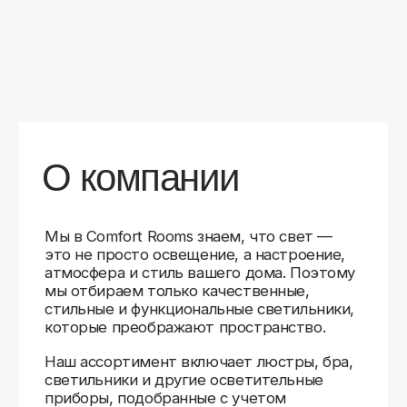
уверены в качестве каждой покупки.
Независимо от того, оформляете ли
вы гостиную, спальню или рабочее
пространство, у нас есть решения для
любого интерьера.
Помимо широкого выбора, мы заботимся
о вашем удобстве. Благодаря оперативной
доставке, понятному сайту и экспертной
поддержке вы можете легко подобрать
нужное освещение, не тратя время
на долгие поиски. Если у вас возникли
вопросы, наши специалисты всегда готовы
помочь с выбором и ответить на все
технические нюансы.
Мы гордимся тем, что уже помогли
тысячам клиентов создать уютное
и стильное освещение в своих домах.
Comfort Rooms — это не просто магазин,
а ваш надежный проводник в мире света,
где качество, стиль и удобство идут рука
об руку.
>5
99%
1000+
лет
довольных
выполненных
на рынке
клиентов
заказов