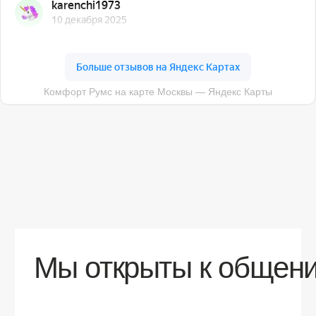
О компании
Доставка
Контакты
Контакты
sales@comfortrooms.ru
8 (495) 120-30-90
117 342, город Москва, ул. Бутлерова 17,
БЦ NEO GEO, 4-й этаж, офис 4056
Политика конфиденциальности
Разработка сайта
© 2026 Все права защищены