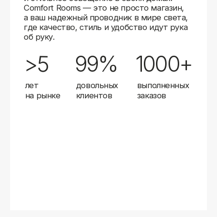
Карты
Мы доставляем заказы в любой город России
с помощью надежных транспортных компаний.
Независимо от вашего местоположения,
вы можете заказать освещение, и мы организуем
быструю и удобную доставку.
Работаем с проверенными логистическими
партнерами, чтобы ваш заказ прибыл вовремя
и в полной сохранности. Выбирайте комфортный
способ получения — курьерская доставка,
самовывоз из пункта выдачи или доставка
до двери.
Доставка в любой город России
—
отправляем заказы транспортными
компаниями.
Гибкие условия
— курьерская доставка,
самовывоз или отправка в пункт выдачи.
Оперативная отправка
— 95% заказов
передаем в службу доставки в день
оформления.
Стать дистрибьютором