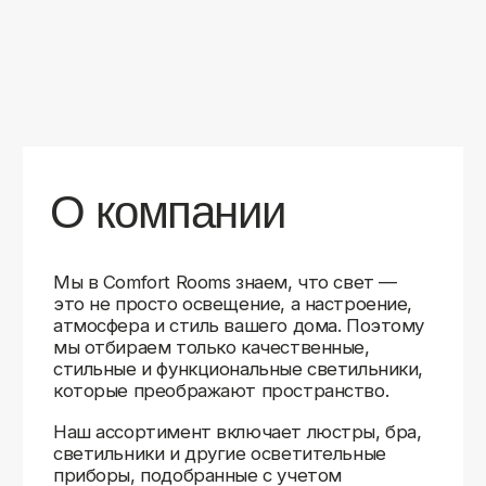
уверены в качестве каждой покупки.
Независимо от того, оформляете ли
вы гостиную, спальню или рабочее
пространство, у нас есть решения для
любого интерьера.
Помимо широкого выбора, мы заботимся
о вашем удобстве. Благодаря оперативной
доставке, понятному сайту и экспертной
поддержке вы можете легко подобрать
нужное освещение, не тратя время
на долгие поиски. Если у вас возникли
вопросы, наши специалисты всегда готовы
помочь с выбором и ответить на все
технические нюансы.
Мы гордимся тем, что уже помогли
тысячам клиентов создать уютное
и стильное освещение в своих домах.
Comfort Rooms — это не просто магазин,
а ваш надежный проводник в мире света,
где качество, стиль и удобство идут рука
об руку.
>5
99%
1000+
лет
довольных
выполненных
на рынке
клиентов
заказов