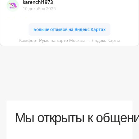
О компании
Доставка
Контакты
Контакты
sales@comfortrooms.ru
8 (495) 120-30-90
117 342, город Москва, ул. Бутлерова 17,
БЦ NEO GEO, 4-й этаж, офис 4056
Политика конфиденциальности
Разработка сайта
© 2026 Все права защищены