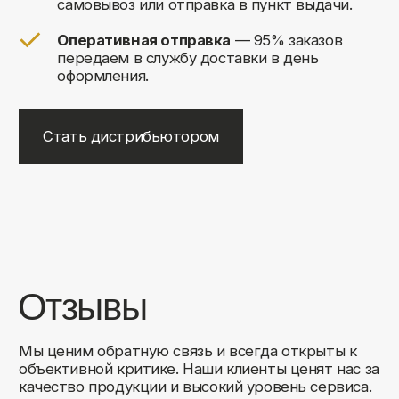
+7
Соглашаюсь на обработку своих
персональных данных
Отправить
Либо свяжитесь с нами любым
удобным для вас способом:
8 (495) 120-30-90
sales@comfortrooms.ru