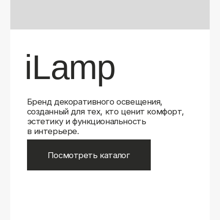
Бренд декоративного освещения,
созданный для тех, кто ценит комфорт,
эстетику и функциональность
в интерьере.
Посмотреть каталог
iLamp
iLamp
Belfast
Belfast
iLedex
iLedex
iLedex Technical
iLedex Technical