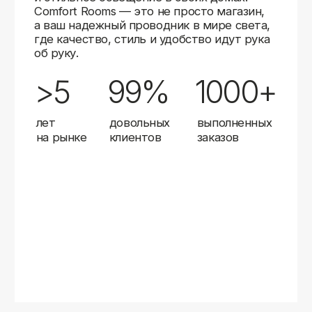
Карты
Мы доставляем заказы в любой город России
с помощью надежных транспортных компаний.
Независимо от вашего местоположения,
вы можете заказать освещение, и мы организуем
быструю и удобную доставку.
Работаем с проверенными логистическими
партнерами, чтобы ваш заказ прибыл вовремя
и в полной сохранности. Выбирайте комфортный
способ получения — курьерская доставка,
самовывоз из пункта выдачи или доставка
до двери.
Доставка в любой город России
—
отправляем заказы транспортными
компаниями.
Гибкие условия
— курьерская доставка,
самовывоз или отправка в пункт выдачи.
Оперативная отправка
— 95% заказов
передаем в службу доставки в день
оформления.
Стать дистрибьютором