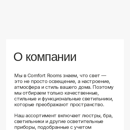
уверены в качестве каждой покупки.
Независимо от того, оформляете ли
вы гостиную, спальню или рабочее
пространство, у нас есть решения для
любого интерьера.
Помимо широкого выбора, мы заботимся
о вашем удобстве. Благодаря оперативной
доставке, понятному сайту и экспертной
поддержке вы можете легко подобрать
нужное освещение, не тратя время
на долгие поиски. Если у вас возникли
вопросы, наши специалисты всегда готовы
помочь с выбором и ответить на все
технические нюансы.
Мы гордимся тем, что уже помогли
тысячам клиентов создать уютное
и стильное освещение в своих домах.
Comfort Rooms — это не просто магазин,
а ваш надежный проводник в мире света,
где качество, стиль и удобство идут рука
об руку.
>5
99%
1000+
лет
довольных
выполненных
на рынке
клиентов
заказов