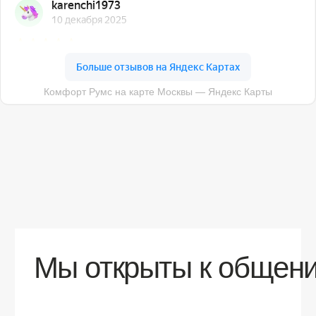
О компании
Доставка
Контакты
Контакты
sales@comfortrooms.ru
8 (495) 120-30-90
117 342, город Москва, ул. Бутлерова 17,
БЦ NEO GEO, 4-й этаж, офис 4056
Политика конфиденциальности
Разработка сайта
© 2026 Все права защищены