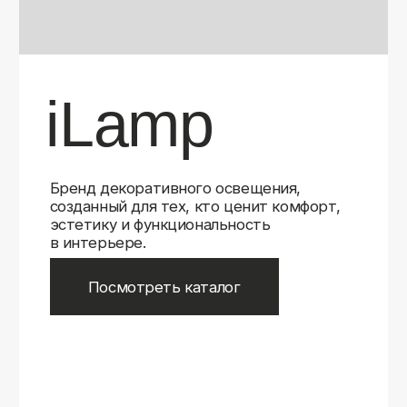
Бренд декоративного освещения,
созданный для тех, кто ценит комфорт,
эстетику и функциональность
в интерьере.
Посмотреть каталог
iLamp
iLamp
Belfast
Belfast
iLedex
iLedex
iLedex Technical
iLedex Technical