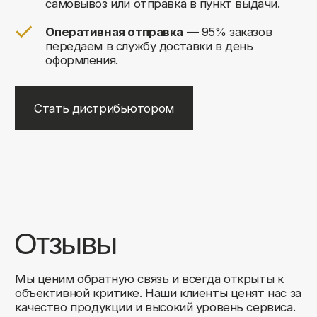
+7
Соглашаюсь на обработку своих
персональных данных
Отправить
Либо свяжитесь с нами любым
удобным для вас способом:
8 (495) 120-30-90
sales@comfortrooms.ru