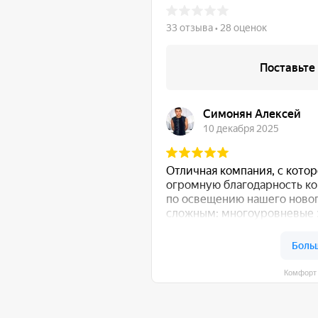
Комфорт Румс на карте Моск
общению!
:
Либо свяжитесь с нами любым удобным для