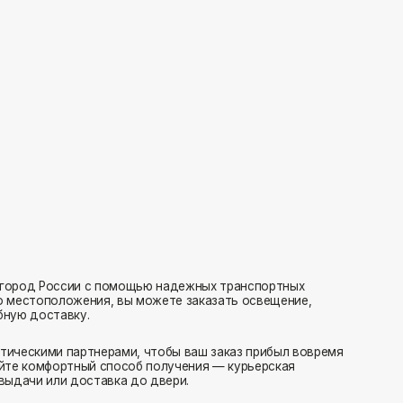
с помощью надежных транспортных
ия, вы можете заказать освещение,
нерами, чтобы ваш заказ прибыл вовремя
 способ получения — курьерская
тавка до двери.
ляем заказы транспортными компаниями.
амовывоз или отправка в пункт выдачи.
редаем в службу доставки в день оформления.