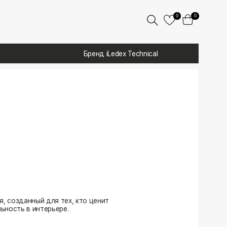
0
0
Бренд iLedex Technical
 тех, кто ценит
ере.