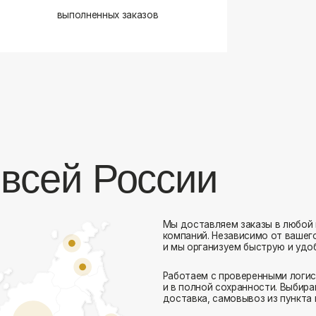
сей России
Мы доставляем заказы в любой город России 
компаний. Независимо от вашего местоположен
и мы организуем быструю и удобную доставку.
Работаем с проверенными логистическими парт
Комфорт Румс на карте Москвы — Яндекс Карты
и в полной сохранности. Выбирайте комфортный
доставка, самовывоз из пункта выдачи или дос
Доставка в любой город России
— отправ
Гибкие условия
— курьерская доставка, с
Оперативная отправка
— 95% заказов пе
Стать дистрибьютором