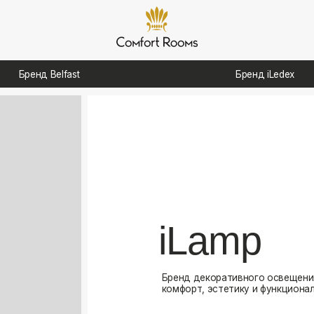
д Belfast
Бренд iLedex
iLamp
Бренд декоративного освещения, созданный для
комфорт, эстетику и функциональность в интерь
Посмотреть каталог