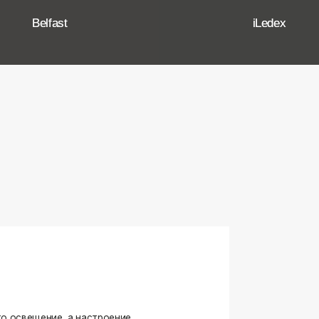
ение, а настроение,
ько качественные, стильные
странство.
угие осветительные приборы,
и. Мы тщательно отбираем
елями, чтобы вы могли быть
оформляете ли вы гостиную,
я любого интерьера.