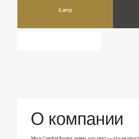
О компании
Мы в Comfort Rooms знаем, что свет — это не просто освещ
атмосфера и стиль вашего дома. Поэтому мы отбираем тол
и функциональные светильники, которые преображают про
Наш ассортимент включает люстры, бра, светильники и др
подобранные с учетом современных трендов и надежност
продукцию и работаем только с проверенными производит
уверены в качестве каждой покупки. Независимо от того, 
спальню или рабочее пространство, у нас есть решения дл