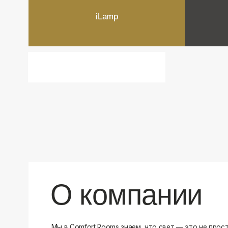
О компании
Мы в Comfort Rooms знаем, что свет — это не просто освещ
атмосфера и стиль вашего дома. Поэтому мы отбираем тол
и функциональные светильники, которые преображают про
Наш ассортимент включает люстры, бра, светильники и др
подобранные с учетом современных трендов и надежност
продукцию и работаем только с проверенными производит
уверены в качестве каждой покупки. Независимо от того, 
спальню или рабочее пространство, у нас есть решения дл