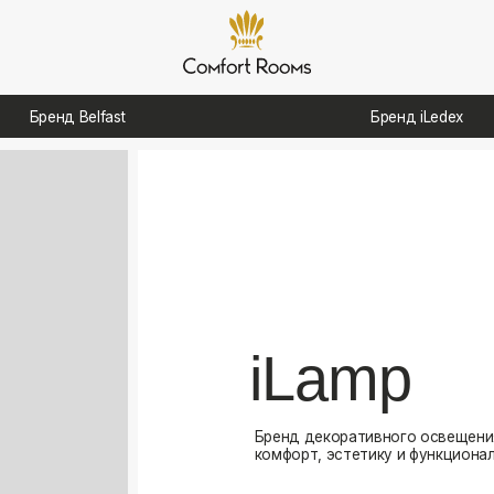
д Belfast
Бренд iLedex
iLamp
Бренд декоративного освещения, созданный для
комфорт, эстетику и функциональность в интерь
Посмотреть каталог