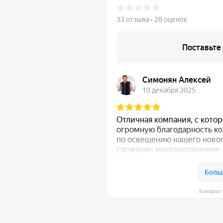
Комфорт Румс на карте Моск
общению!
:
Либо свяжитесь с нами любым удобным для