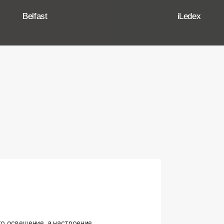
ение, а настроение,
ько качественные, стильные
странство.
угие осветительные приборы,
и. Мы тщательно отбираем
елями, чтобы вы могли быть
оформляете ли вы гостиную,
я любого интерьера.