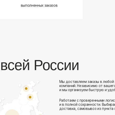
сей России
Мы доставляем заказы в любой город России 
компаний. Независимо от вашего местоположен
и мы организуем быструю и удобную доставку.
Работаем с проверенными логистическими парт
Комфорт Румс на карте Москвы — Яндекс Карты
и в полной сохранности. Выбирайте комфортный
доставка, самовывоз из пункта выдачи или дос
Доставка в любой город России
— отправ
Гибкие условия
— курьерская доставка, с
Оперативная отправка
— 95% заказов пе
Стать дистрибьютором