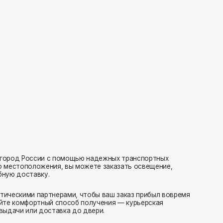
с помощью надежных транспортных
ия, вы можете заказать освещение,
нерами, чтобы ваш заказ прибыл вовремя
 способ получения — курьерская
тавка до двери.
ляем заказы транспортными компаниями.
амовывоз или отправка в пункт выдачи.
редаем в службу доставки в день оформления.