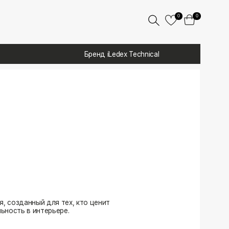
0
0
Бренд iLedex Technical
 тех, кто ценит
ере.