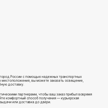
с помощью надежных транспортных
ия, вы можете заказать освещение,
нерами, чтобы ваш заказ прибыл вовремя
 способ получения — курьерская
тавка до двери.
ляем заказы транспортными компаниями.
амовывоз или отправка в пункт выдачи.
редаем в службу доставки в день оформления.