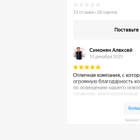
Комфорт Румс на карте Моск
общению!
:
Либо свяжитесь с нами любым удобным для