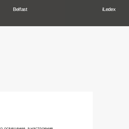
ение, а настроение,
ько качественные, стильные
странство.
угие осветительные приборы,
и. Мы тщательно отбираем
елями, чтобы вы могли быть
оформляете ли вы гостиную,
я любого интерьера.