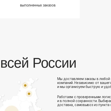
сей России
Мы доставляем заказы в любой город России 
компаний. Независимо от вашего местоположен
и мы организуем быструю и удобную доставку.
Работаем с проверенными логистическими парт
Комфорт Румс на карте Москвы — Яндекс Карты
и в полной сохранности. Выбирайте комфортный
доставка, самовывоз из пункта выдачи или дос
Доставка в любой город России
— отправ
Гибкие условия
— курьерская доставка, с
Оперативная отправка
— 95% заказов пе
Стать дистрибьютором