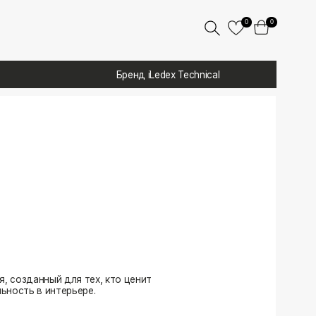
0
0
Бренд iLedex Technical
 тех, кто ценит
ере.