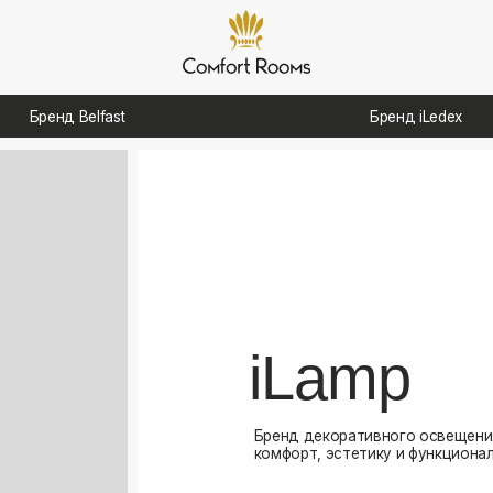
д Belfast
Бренд iLedex
iLamp
Бренд декоративного освещения, созданный для
комфорт, эстетику и функциональность в интерь
Посмотреть каталог