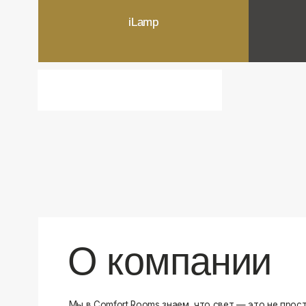
О компании
Мы в Comfort Rooms знаем, что свет — это не просто освещ
атмосфера и стиль вашего дома. Поэтому мы отбираем тол
и функциональные светильники, которые преображают про
Наш ассортимент включает люстры, бра, светильники и др
подобранные с учетом современных трендов и надежност
продукцию и работаем только с проверенными производит
уверены в качестве каждой покупки. Независимо от того, 
спальню или рабочее пространство, у нас есть решения дл