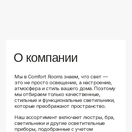
уверены в качестве каждой покупки.
Независимо от того, оформляете ли
вы гостиную, спальню или рабочее
пространство, у нас есть решения для
любого интерьера.
Помимо широкого выбора, мы заботимся
о вашем удобстве. Благодаря оперативной
доставке, понятному сайту и экспертной
поддержке вы можете легко подобрать
нужное освещение, не тратя время
на долгие поиски. Если у вас возникли
вопросы, наши специалисты всегда готовы
помочь с выбором и ответить на все
технические нюансы.
Мы гордимся тем, что уже помогли
тысячам клиентов создать уютное
и стильное освещение в своих домах.
Comfort Rooms — это не просто магазин,
а ваш надежный проводник в мире света,
где качество, стиль и удобство идут рука
об руку.
>5
99%
1000+
лет
довольных
выполненных
на рынке
клиентов
заказов