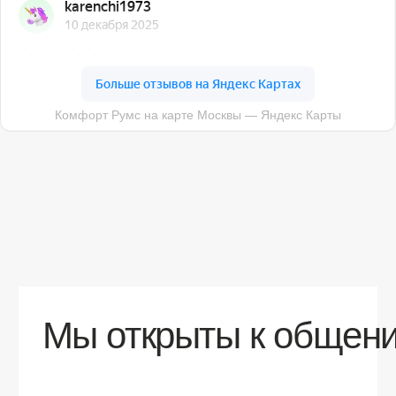
О компании
Доставка
Контакты
Контакты
sales@comfortrooms.ru
8 (495) 120-30-90
117 342, город Москва, ул. Бутлерова 17,
БЦ NEO GEO, 4-й этаж, офис 4056
Политика конфиденциальности
Разработка сайта
© 2026 Все права защищены