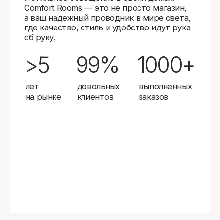
Карты
Мы доставляем заказы в любой город России
с помощью надежных транспортных компаний.
Независимо от вашего местоположения,
вы можете заказать освещение, и мы организуем
быструю и удобную доставку.
Работаем с проверенными логистическими
партнерами, чтобы ваш заказ прибыл вовремя
и в полной сохранности. Выбирайте комфортный
способ получения — курьерская доставка,
самовывоз из пункта выдачи или доставка
до двери.
Доставка в любой город России
—
отправляем заказы транспортными
компаниями.
Гибкие условия
— курьерская доставка,
самовывоз или отправка в пункт выдачи.
Оперативная отправка
— 95% заказов
передаем в службу доставки в день
оформления.
Стать дистрибьютором