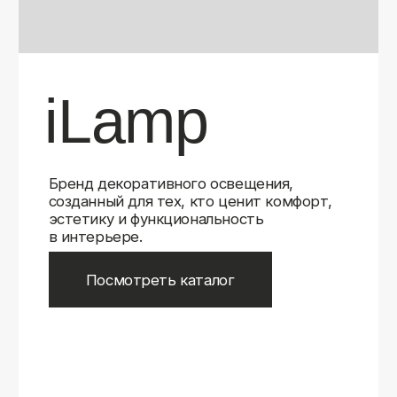
Бренд декоративного освещения,
созданный для тех, кто ценит комфорт,
эстетику и функциональность
в интерьере.
Посмотреть каталог
iLamp
iLamp
Belfast
Belfast
iLedex
iLedex
iLedex Technical
iLedex Technical