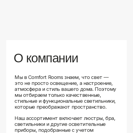
уверены в качестве каждой покупки.
Независимо от того, оформляете ли
вы гостиную, спальню или рабочее
пространство, у нас есть решения для
любого интерьера.
Помимо широкого выбора, мы заботимся
о вашем удобстве. Благодаря оперативной
доставке, понятному сайту и экспертной
поддержке вы можете легко подобрать
нужное освещение, не тратя время
на долгие поиски. Если у вас возникли
вопросы, наши специалисты всегда готовы
помочь с выбором и ответить на все
технические нюансы.
Мы гордимся тем, что уже помогли
тысячам клиентов создать уютное
и стильное освещение в своих домах.
Comfort Rooms — это не просто магазин,
а ваш надежный проводник в мире света,
где качество, стиль и удобство идут рука
об руку.
>5
99%
1000+
лет
довольных
выполненных
на рынке
клиентов
заказов