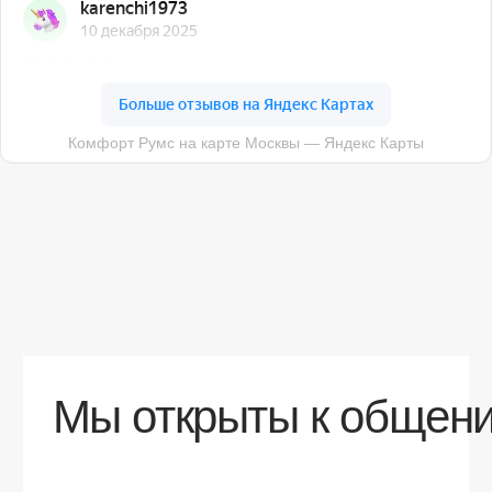
О компании
Доставка
Контакты
Контакты
sales@comfortrooms.ru
8 (495) 120-30-90
117 342, город Москва, ул. Бутлерова 17,
БЦ NEO GEO, 4-й этаж, офис 4056
Политика конфиденциальности
Разработка сайта
© 2026 Все права защищены