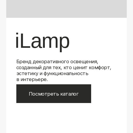
Бренд декоративного освещения,
созданный для тех, кто ценит комфорт,
эстетику и функциональность
в интерьере.
Посмотреть каталог
iLamp
iLamp
Belfast
Belfast
iLedex
iLedex
iLedex Technical
iLedex Technical