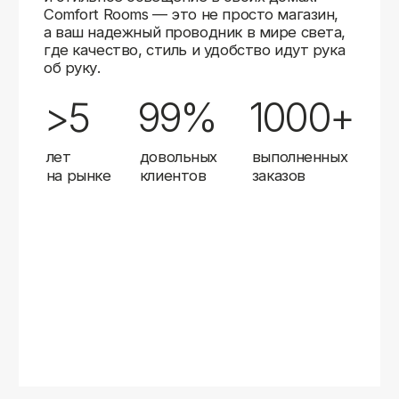
Карты
Мы доставляем заказы в любой город России
с помощью надежных транспортных компаний.
Независимо от вашего местоположения,
вы можете заказать освещение, и мы организуем
быструю и удобную доставку.
Работаем с проверенными логистическими
партнерами, чтобы ваш заказ прибыл вовремя
и в полной сохранности. Выбирайте комфортный
способ получения — курьерская доставка,
самовывоз из пункта выдачи или доставка
до двери.
Доставка в любой город России
—
отправляем заказы транспортными
компаниями.
Гибкие условия
— курьерская доставка,
самовывоз или отправка в пункт выдачи.
Оперативная отправка
— 95% заказов
передаем в службу доставки в день
оформления.
Стать дистрибьютором