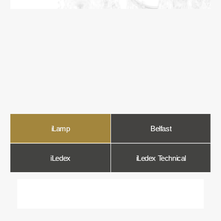
О компании
Мы в Comfort Rooms знаем, что свет —
это не просто освещение, а настроение,
атмосфера и стиль вашего дома. Поэтому
мы отбираем только качественные,
стильные и функциональные светильники,
которые преображают пространство.
Наш ассортимент включает люстры, бра,
светильники и другие осветительные
приборы, подобранные с учетом
современных трендов и надежности.
Мы тщательно отбираем продукцию
и работаем только с проверенными
производителями, чтобы вы могли быть