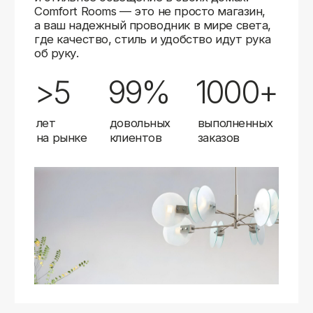
Карты
Мы доставляем заказы в любой город России
с помощью надежных транспортных компаний.
Независимо от вашего местоположения,
вы можете заказать освещение, и мы организуем
быструю и удобную доставку.
Работаем с проверенными логистическими
партнерами, чтобы ваш заказ прибыл вовремя
и в полной сохранности. Выбирайте комфортный
способ получения — курьерская доставка,
самовывоз из пункта выдачи или доставка
до двери.
Доставка в любой город России
—
отправляем заказы транспортными
компаниями.
Гибкие условия
— курьерская доставка,
самовывоз или отправка в пункт выдачи.
Оперативная отправка
— 95% заказов
передаем в службу доставки в день
оформления.
Стать дистрибьютором