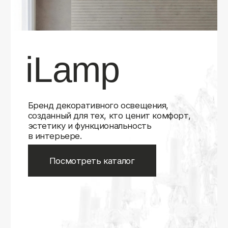
Бренд декоративного освещения,
созданный для тех, кто ценит комфорт,
эстетику и функциональность
в интерьере.
Посмотреть каталог
iLamp
iLamp
Belfast
Belfast
iLedex
iLedex
iLedex Technical
iLedex Technical