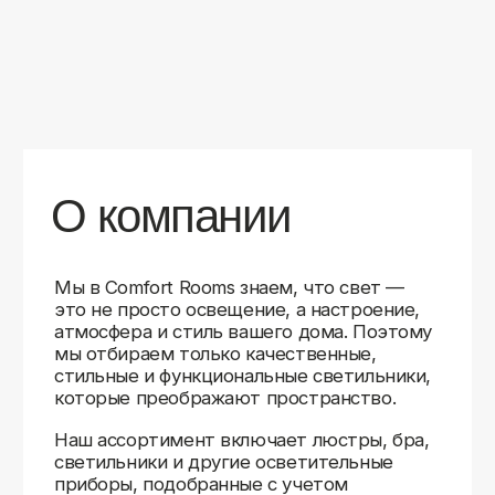
уверены в качестве каждой покупки.
Независимо от того, оформляете ли
вы гостиную, спальню или рабочее
пространство, у нас есть решения для
любого интерьера.
Помимо широкого выбора, мы заботимся
о вашем удобстве. Благодаря оперативной
доставке, понятному сайту и экспертной
поддержке вы можете легко подобрать
нужное освещение, не тратя время
на долгие поиски. Если у вас возникли
вопросы, наши специалисты всегда готовы
помочь с выбором и ответить на все
технические нюансы.
Мы гордимся тем, что уже помогли
тысячам клиентов создать уютное
и стильное освещение в своих домах.
Comfort Rooms — это не просто магазин,
а ваш надежный проводник в мире света,
где качество, стиль и удобство идут рука
об руку.
>5
99%
1000+
лет
довольных
выполненных
на рынке
клиентов
заказов