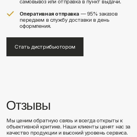
+7
Соглашаюсь на обработку своих
персональных данных
Отправить
Либо свяжитесь с нами любым
удобным для вас способом:
8 (495) 120-30-90
sales@comfortrooms.ru