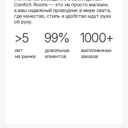
Карты
Мы доставляем заказы в любой город России
с помощью надежных транспортных компаний.
Независимо от вашего местоположения,
вы можете заказать освещение, и мы организуем
быструю и удобную доставку.
Работаем с проверенными логистическими
партнерами, чтобы ваш заказ прибыл вовремя
и в полной сохранности. Выбирайте комфортный
способ получения — курьерская доставка,
самовывоз из пункта выдачи или доставка
до двери.
Доставка в любой город России
—
отправляем заказы транспортными
компаниями.
Гибкие условия
— курьерская доставка,
самовывоз или отправка в пункт выдачи.
Оперативная отправка
— 95% заказов
передаем в службу доставки в день
оформления.
Стать дистрибьютором