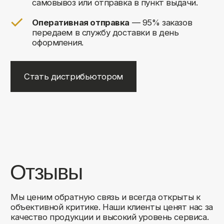
+7
Соглашаюсь на обработку своих
персональных данных
Отправить
Либо свяжитесь с нами любым
удобным для вас способом:
8 (495) 120-30-90
sales@comfortrooms.ru