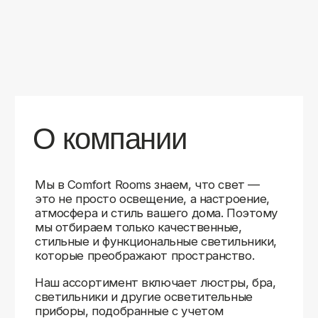
уверены в качестве каждой покупки.
Независимо от того, оформляете ли
вы гостиную, спальню или рабочее
пространство, у нас есть решения для
любого интерьера.
Помимо широкого выбора, мы заботимся
о вашем удобстве. Благодаря оперативной
доставке, понятному сайту и экспертной
поддержке вы можете легко подобрать
нужное освещение, не тратя время
на долгие поиски. Если у вас возникли
вопросы, наши специалисты всегда готовы
помочь с выбором и ответить на все
технические нюансы.
Мы гордимся тем, что уже помогли
тысячам клиентов создать уютное
и стильное освещение в своих домах.
Comfort Rooms — это не просто магазин,
а ваш надежный проводник в мире света,
где качество, стиль и удобство идут рука
об руку.
>5
99%
1000+
лет
довольных
выполненных
на рынке
клиентов
заказов