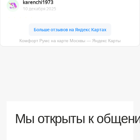
О компании
Доставка
Контакты
Контакты
sales@comfortrooms.ru
8 (495) 120-30-90
117 342, город Москва, ул. Бутлерова 17,
БЦ NEO GEO, 4-й этаж, офис 4056
Политика конфиденциальности
Разработка сайта
© 2026 Все права защищены