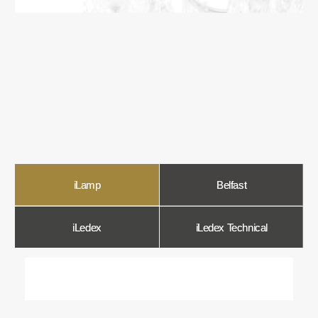
О компании
Мы в Comfort Rooms знаем, что свет —
это не просто освещение, а настроение,
атмосфера и стиль вашего дома. Поэтому
мы отбираем только качественные,
стильные и функциональные светильники,
которые преображают пространство.
Наш ассортимент включает люстры, бра,
светильники и другие осветительные
приборы, подобранные с учетом
современных трендов и надежности.
Мы тщательно отбираем продукцию
и работаем только с проверенными
производителями, чтобы вы могли быть