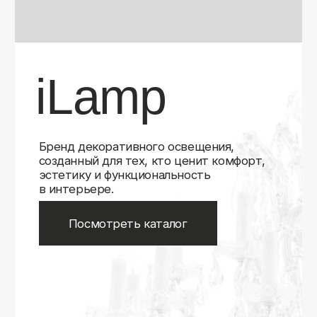
Бренд декоративного освещения,
созданный для тех, кто ценит комфорт,
эстетику и функциональность
в интерьере.
Посмотреть каталог
iLamp
iLamp
Belfast
Belfast
iLedex
iLedex
iLedex Technical
iLedex Technical