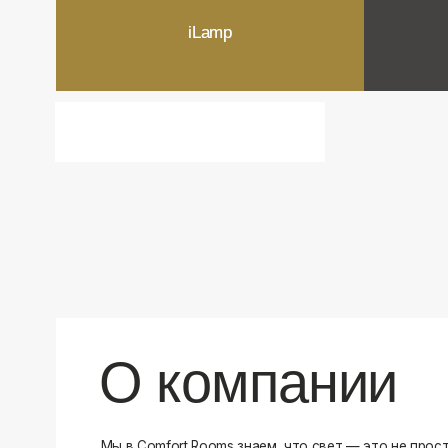
О компании
Мы в Comfort Rooms знаем, что свет — это не просто освещ
атмосфера и стиль вашего дома. Поэтому мы отбираем тол
и функциональные светильники, которые преображают про
Наш ассортимент включает люстры, бра, светильники и др
подобранные с учетом современных трендов и надежност
продукцию и работаем только с проверенными производит
уверены в качестве каждой покупки. Независимо от того, 
спальню или рабочее пространство, у нас есть решения дл