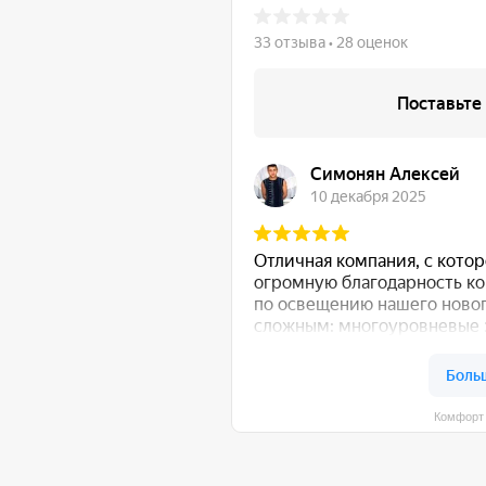
Комфорт Румс на карте Моск
общению!
:
Либо свяжитесь с нами любым удобным для