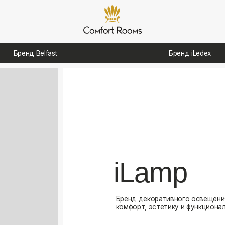
д Belfast
Бренд iLedex
iLamp
Бренд декоративного освещения, созданный для
комфорт, эстетику и функциональность в интерь
Посмотреть каталог