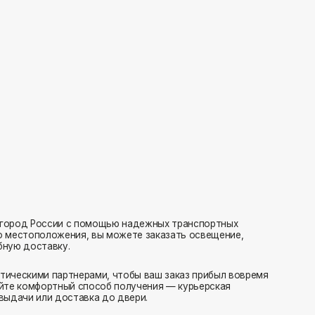
с помощью надежных транспортных
ия, вы можете заказать освещение,
нерами, чтобы ваш заказ прибыл вовремя
 способ получения — курьерская
тавка до двери.
ляем заказы транспортными компаниями.
амовывоз или отправка в пункт выдачи.
редаем в службу доставки в день оформления.