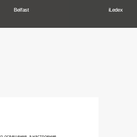
ение, а настроение,
ько качественные, стильные
странство.
угие осветительные приборы,
и. Мы тщательно отбираем
елями, чтобы вы могли быть
оформляете ли вы гостиную,
я любого интерьера.