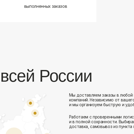
сей России
Мы доставляем заказы в любой город России 
компаний. Независимо от вашего местоположен
и мы организуем быструю и удобную доставку.
Работаем с проверенными логистическими парт
Комфорт Румс на карте Москвы — Яндекс Карты
и в полной сохранности. Выбирайте комфортный
доставка, самовывоз из пункта выдачи или дос
Доставка в любой город России
— отправ
Гибкие условия
— курьерская доставка, с
Оперативная отправка
— 95% заказов пе
Стать дистрибьютором