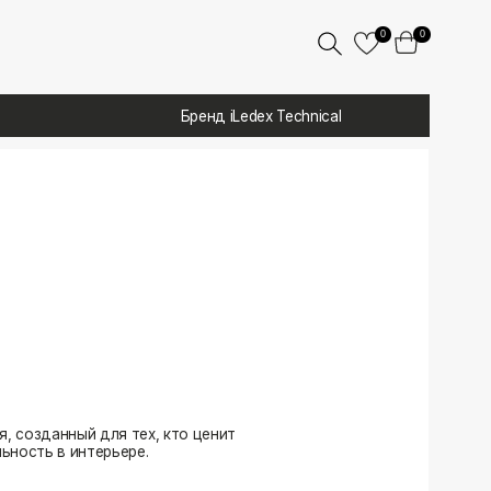
0
0
Бренд iLedex Technical
 тех, кто ценит
ере.