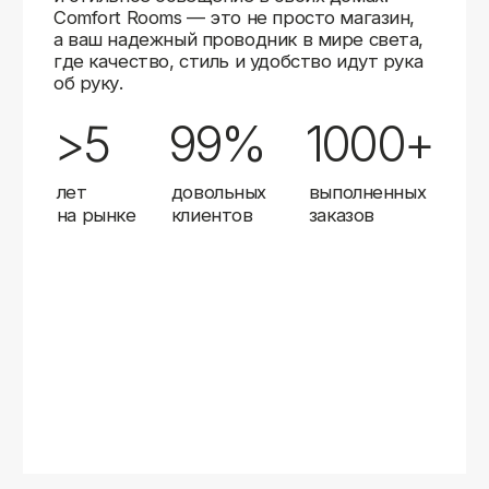
Карты
Мы доставляем заказы в любой город России
с помощью надежных транспортных компаний.
Независимо от вашего местоположения,
вы можете заказать освещение, и мы организуем
быструю и удобную доставку.
Работаем с проверенными логистическими
партнерами, чтобы ваш заказ прибыл вовремя
и в полной сохранности. Выбирайте комфортный
способ получения — курьерская доставка,
самовывоз из пункта выдачи или доставка
до двери.
Доставка в любой город России
—
отправляем заказы транспортными
компаниями.
Гибкие условия
— курьерская доставка,
самовывоз или отправка в пункт выдачи.
Оперативная отправка
— 95% заказов
передаем в службу доставки в день
оформления.
Стать дистрибьютором