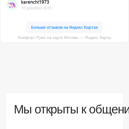
О компании
Доставка
Контакты
Контакты
sales@comfortrooms.ru
8 (495) 120-30-90
117 342, город Москва, ул. Бутлерова 17,
БЦ NEO GEO, 4-й этаж, офис 4056
Политика конфиденциальности
Разработка сайта
© 2026 Все права защищены