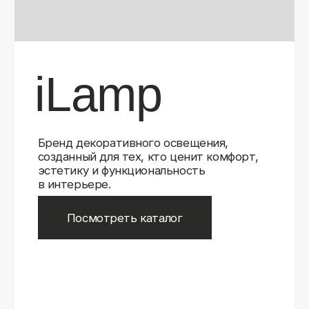
Бренд декоративного освещения,
созданный для тех, кто ценит комфорт,
эстетику и функциональность
в интерьере.
Посмотреть каталог
iLamp
iLamp
Belfast
Belfast
iLedex
iLedex
iLedex Technical
iLedex Technical