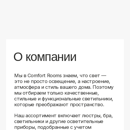
уверены в качестве каждой покупки.
Независимо от того, оформляете ли
вы гостиную, спальню или рабочее
пространство, у нас есть решения для
любого интерьера.
Помимо широкого выбора, мы заботимся
о вашем удобстве. Благодаря оперативной
доставке, понятному сайту и экспертной
поддержке вы можете легко подобрать
нужное освещение, не тратя время
на долгие поиски. Если у вас возникли
вопросы, наши специалисты всегда готовы
помочь с выбором и ответить на все
технические нюансы.
Мы гордимся тем, что уже помогли
тысячам клиентов создать уютное
и стильное освещение в своих домах.
Comfort Rooms — это не просто магазин,
а ваш надежный проводник в мире света,
где качество, стиль и удобство идут рука
об руку.
>5
99%
1000+
лет
довольных
выполненных
на рынке
клиентов
заказов