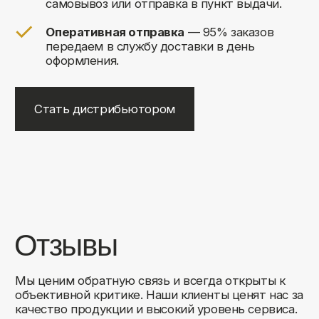
+7
Соглашаюсь на обработку своих
персональных данных
Отправить
Либо свяжитесь с нами любым
удобным для вас способом:
8 (495) 120-30-90
sales@comfortrooms.ru