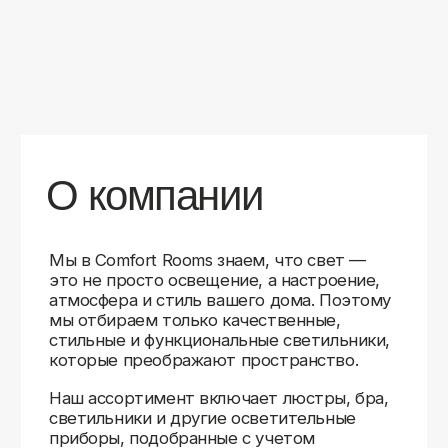
уверены в качестве каждой покупки.
Независимо от того, оформляете ли
вы гостиную, спальню или рабочее
пространство, у нас есть решения для
любого интерьера.
Помимо широкого выбора, мы заботимся
о вашем удобстве. Благодаря оперативной
доставке, понятному сайту и экспертной
поддержке вы можете легко подобрать
нужное освещение, не тратя время
на долгие поиски. Если у вас возникли
вопросы, наши специалисты всегда готовы
помочь с выбором и ответить на все
технические нюансы.
Мы гордимся тем, что уже помогли
тысячам клиентов создать уютное
и стильное освещение в своих домах.
Comfort Rooms — это не просто магазин,
а ваш надежный проводник в мире света,
где качество, стиль и удобство идут рука
об руку.
>5
99%
1000+
лет
довольных
выполненных
на рынке
клиентов
заказов