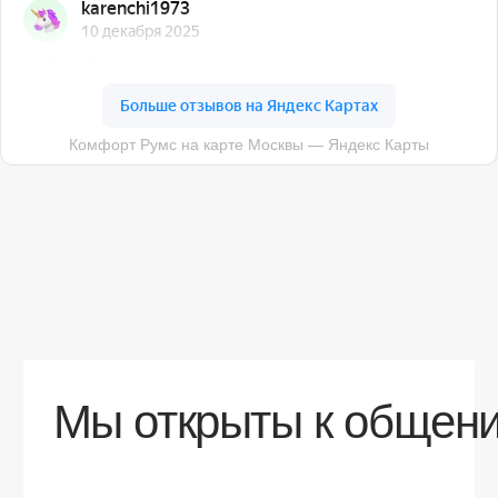
О компании
Доставка
Контакты
Контакты
sales@comfortrooms.ru
8 (495) 120-30-90
117 342, город Москва, ул. Бутлерова 17,
БЦ NEO GEO, 4-й этаж, офис 4056
Политика конфиденциальности
Разработка сайта
© 2026 Все права защищены