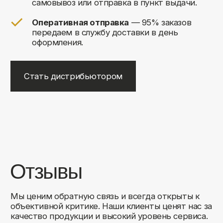
+7
Соглашаюсь на обработку своих
персональных данных
Отправить
Либо свяжитесь с нами любым
удобным для вас способом:
8 (495) 120-30-90
sales@comfortrooms.ru