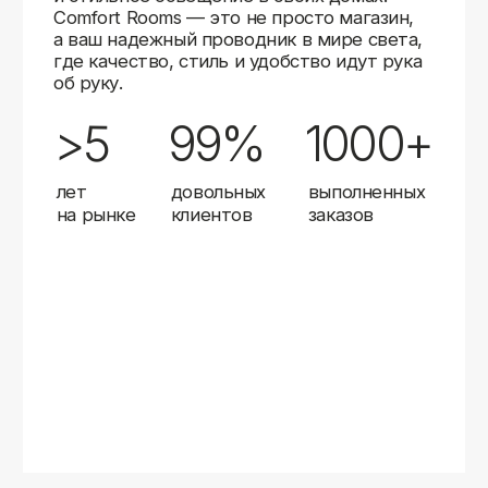
Карты
Мы доставляем заказы в любой город России
с помощью надежных транспортных компаний.
Независимо от вашего местоположения,
вы можете заказать освещение, и мы организуем
быструю и удобную доставку.
Работаем с проверенными логистическими
партнерами, чтобы ваш заказ прибыл вовремя
и в полной сохранности. Выбирайте комфортный
способ получения — курьерская доставка,
самовывоз из пункта выдачи или доставка
до двери.
Доставка в любой город России
—
отправляем заказы транспортными
компаниями.
Гибкие условия
— курьерская доставка,
самовывоз или отправка в пункт выдачи.
Оперативная отправка
— 95% заказов
передаем в службу доставки в день
оформления.
Стать дистрибьютором