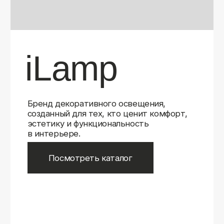
Бренд декоративного освещения,
созданный для тех, кто ценит комфорт,
эстетику и функциональность
в интерьере.
Посмотреть каталог
iLamp
iLamp
Belfast
Belfast
iLedex
iLedex
iLedex Technical
iLedex Technical