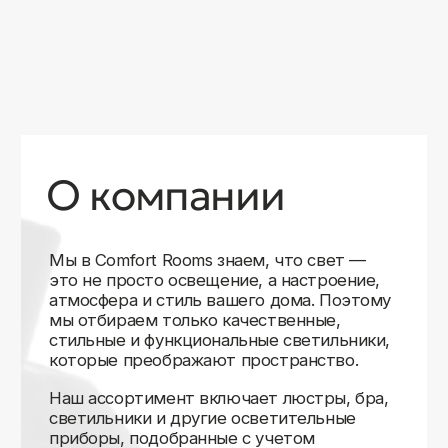
уверены в качестве каждой покупки.
Независимо от того, оформляете ли
вы гостиную, спальню или рабочее
пространство, у нас есть решения для
любого интерьера.
Помимо широкого выбора, мы заботимся
о вашем удобстве. Благодаря оперативной
доставке, понятному сайту и экспертной
поддержке вы можете легко подобрать
нужное освещение, не тратя время
на долгие поиски. Если у вас возникли
вопросы, наши специалисты всегда готовы
помочь с выбором и ответить на все
технические нюансы.
Мы гордимся тем, что уже помогли
тысячам клиентов создать уютное
и стильное освещение в своих домах.
Comfort Rooms — это не просто магазин,
а ваш надежный проводник в мире света,
где качество, стиль и удобство идут рука
об руку.
>5
99%
1000+
лет
довольных
выполненных
на рынке
клиентов
заказов