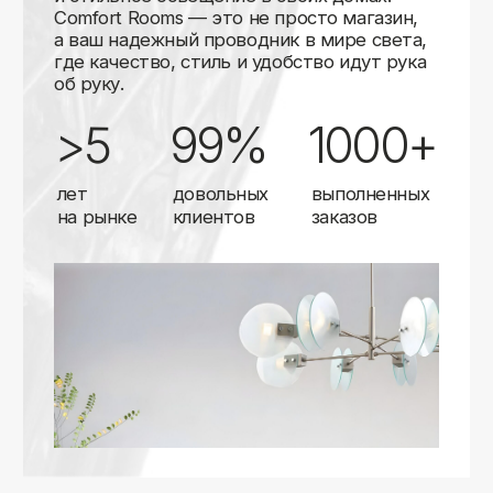
Карты
Мы доставляем заказы в любой город России
с помощью надежных транспортных компаний.
Независимо от вашего местоположения,
вы можете заказать освещение, и мы организуем
быструю и удобную доставку.
Работаем с проверенными логистическими
партнерами, чтобы ваш заказ прибыл вовремя
и в полной сохранности. Выбирайте комфортный
способ получения — курьерская доставка,
самовывоз из пункта выдачи или доставка
до двери.
Доставка в любой город России
—
отправляем заказы транспортными
компаниями.
Гибкие условия
— курьерская доставка,
самовывоз или отправка в пункт выдачи.
Оперативная отправка
— 95% заказов
передаем в службу доставки в день
оформления.
Стать дистрибьютором