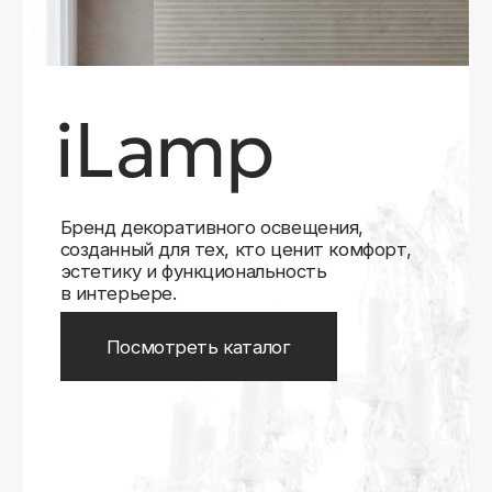
Бренд декоративного освещения,
созданный для тех, кто ценит комфорт,
эстетику и функциональность
в интерьере.
Посмотреть каталог
iLamp
iLamp
Belfast
Belfast
iLedex
iLedex
iLedex Technical
iLedex Technical