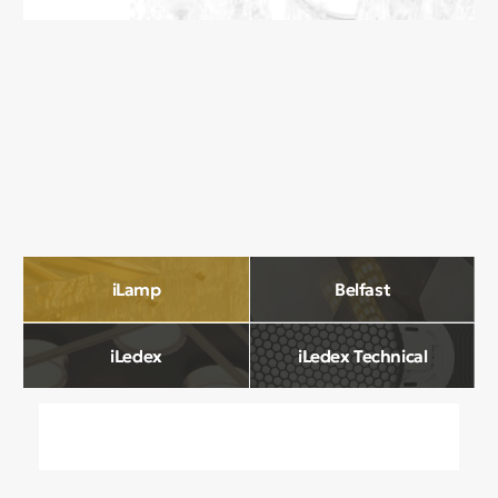
О компании
Мы в Comfort Rooms знаем, что свет —
это не просто освещение, а настроение,
атмосфера и стиль вашего дома. Поэтому
мы отбираем только качественные,
стильные и функциональные светильники,
которые преображают пространство.
Наш ассортимент включает люстры, бра,
светильники и другие осветительные
приборы, подобранные с учетом
современных трендов и надежности.
Мы тщательно отбираем продукцию
и работаем только с проверенными
производителями, чтобы вы могли быть