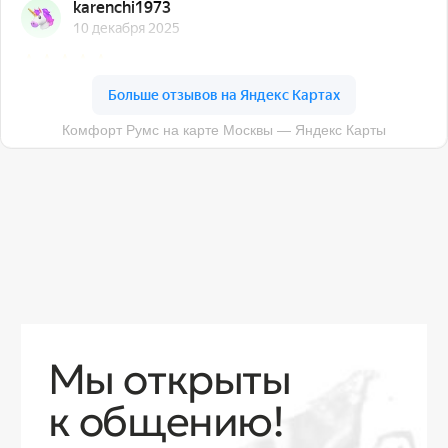
О компании
Доставка
Контакты
Контакты
sales@comfortrooms.ru
8 (495) 120-30-90
117 342, город Москва, ул. Бутлерова 17,
БЦ NEO GEO, 4-й этаж, офис 4056
Политика конфиденциальности
Разработка сайта
© 2026 Все права защищены