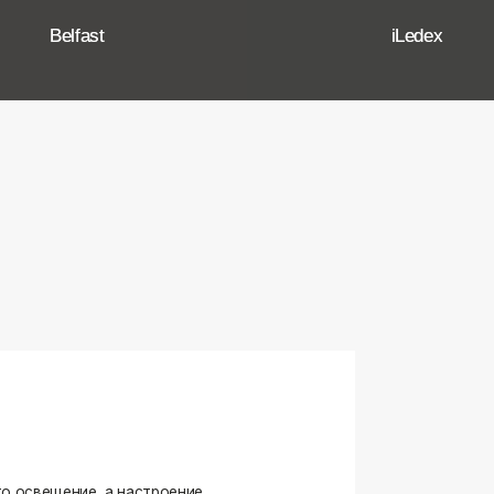
ение, а настроение,
ько качественные, стильные
странство.
угие осветительные приборы,
и. Мы тщательно отбираем
елями, чтобы вы могли быть
оформляете ли вы гостиную,
я любого интерьера.