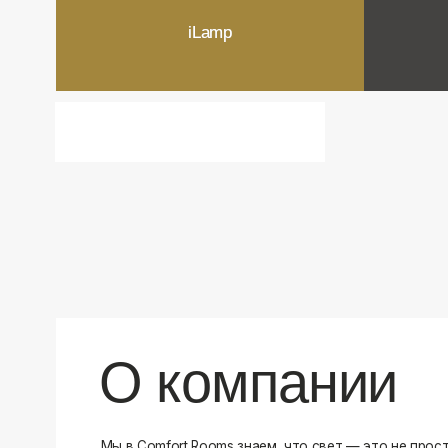
О компании
Мы в Comfort Rooms знаем, что свет — это не просто освещ
атмосфера и стиль вашего дома. Поэтому мы отбираем тол
и функциональные светильники, которые преображают про
Наш ассортимент включает люстры, бра, светильники и др
подобранные с учетом современных трендов и надежност
продукцию и работаем только с проверенными производит
уверены в качестве каждой покупки. Независимо от того, 
спальню или рабочее пространство, у нас есть решения дл