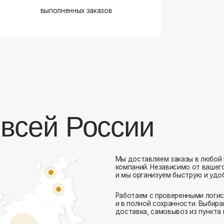
сей России
Мы доставляем заказы в любой город России 
компаний. Независимо от вашего местоположен
и мы организуем быструю и удобную доставку.
Работаем с проверенными логистическими парт
Комфорт Румс на карте Москвы — Яндекс Карты
и в полной сохранности. Выбирайте комфортный
доставка, самовывоз из пункта выдачи или дос
Доставка в любой город России
— отправ
Гибкие условия
— курьерская доставка, с
Оперативная отправка
— 95% заказов пе
Стать дистрибьютором