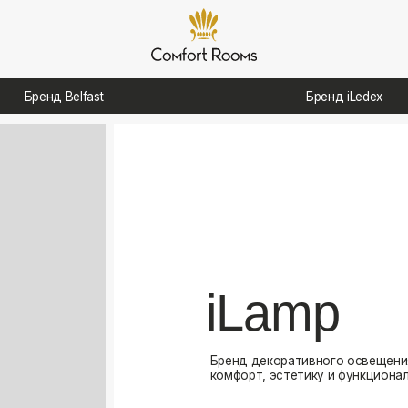
д Belfast
Бренд iLedex
iLamp
Бренд декоративного освещения, созданный для
комфорт, эстетику и функциональность в интерь
Посмотреть каталог