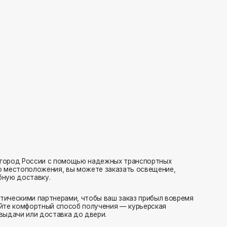
с помощью надежных транспортных
ия, вы можете заказать освещение,
нерами, чтобы ваш заказ прибыл вовремя
 способ получения — курьерская
тавка до двери.
ляем заказы транспортными компаниями.
амовывоз или отправка в пункт выдачи.
редаем в службу доставки в день оформления.