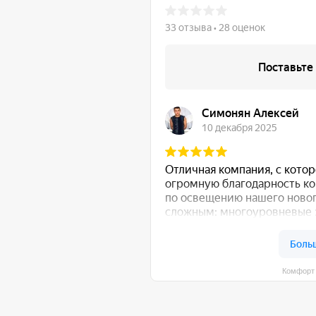
Комфорт Румс на карте Моск
общению!
:
Либо свяжитесь с нами любым удобным для