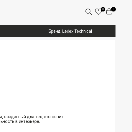
0
0
Бренд iLedex Technical
 тех, кто ценит
ере.