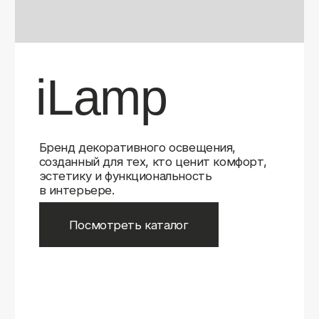
Бренд декоративного освещения,
созданный для тех, кто ценит комфорт,
эстетику и функциональность
в интерьере.
Посмотреть каталог
iLamp
iLamp
Belfast
Belfast
iLedex
iLedex
iLedex Technical
iLedex Technical