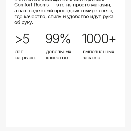
Карты
Мы доставляем заказы в любой город России
с помощью надежных транспортных компаний.
Независимо от вашего местоположения,
вы можете заказать освещение, и мы организуем
быструю и удобную доставку.
Работаем с проверенными логистическими
партнерами, чтобы ваш заказ прибыл вовремя
и в полной сохранности. Выбирайте комфортный
способ получения — курьерская доставка,
самовывоз из пункта выдачи или доставка
до двери.
Доставка в любой город России
—
отправляем заказы транспортными
компаниями.
Гибкие условия
— курьерская доставка,
самовывоз или отправка в пункт выдачи.
Оперативная отправка
— 95% заказов
передаем в службу доставки в день
оформления.
Стать дистрибьютором