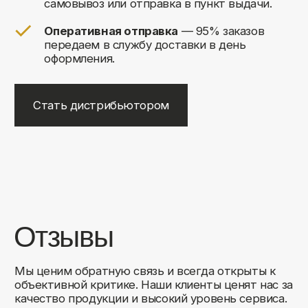
+7
Соглашаюсь на обработку своих
персональных данных
Отправить
Либо свяжитесь с нами любым
удобным для вас способом:
8 (495) 120-30-90
sales@comfortrooms.ru