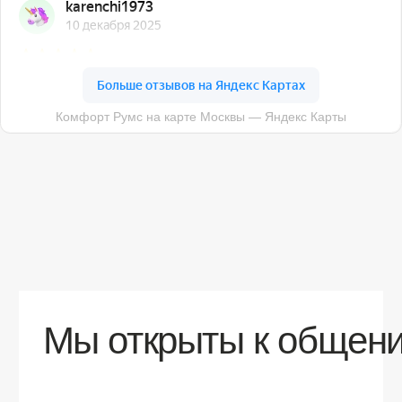
О компании
Доставка
Контакты
Контакты
sales@comfortrooms.ru
8 (495) 120-30-90
117 342, город Москва, ул. Бутлерова 17,
БЦ NEO GEO, 4-й этаж, офис 4056
Политика конфиденциальности
Разработка сайта
© 2026 Все права защищены