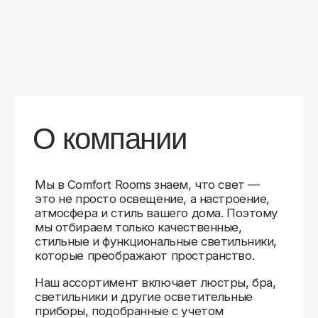
уверены в качестве каждой покупки.
Независимо от того, оформляете ли
вы гостиную, спальню или рабочее
пространство, у нас есть решения для
любого интерьера.
Помимо широкого выбора, мы заботимся
о вашем удобстве. Благодаря оперативной
доставке, понятному сайту и экспертной
поддержке вы можете легко подобрать
нужное освещение, не тратя время
на долгие поиски. Если у вас возникли
вопросы, наши специалисты всегда готовы
помочь с выбором и ответить на все
технические нюансы.
Мы гордимся тем, что уже помогли
тысячам клиентов создать уютное
и стильное освещение в своих домах.
Comfort Rooms — это не просто магазин,
а ваш надежный проводник в мире света,
где качество, стиль и удобство идут рука
об руку.
>5
99%
1000+
лет
довольных
выполненных
на рынке
клиентов
заказов